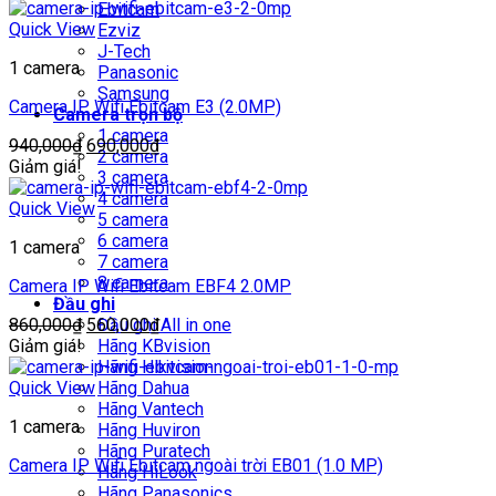
là:
tại
Ebitcam
800,000₫.
là:
Quick View
Ezviz
640,000₫.
J-Tech
1 camera
Panasonic
Samsung
Camera IP Wifi Ebitcam E3 (2.0MP)
Camera trọn bộ
1 camera
Giá
Giá
940,000
₫
690,000
₫
2 camera
gốc
hiện
Giảm giá!
3 camera
là:
tại
4 camera
940,000₫.
là:
Quick View
5 camera
690,000₫.
6 camera
1 camera
7 camera
8 camera
Camera IP Wifi Ebitcam EBF4 2.0MP
Đầu ghi
Giá
Giá
860,000
₫
560,000
Đầu ghi All in one
₫
gốc
hiện
Giảm giá!
Hãng KBvision
là:
tại
Hãng Hikvision
860,000₫.
là:
Quick View
Hãng Dahua
560,000₫.
Hãng Vantech
1 camera
Hãng Huviron
Hãng Puratech
Camera IP Wifi Ebitcam ngoài trời EB01 (1.0 MP)
Hãng HiLook
Hãng Panasonics