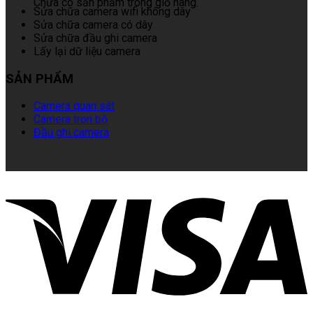
Chưa có sản phẩm trong giỏ hàng.
Sửa chữa camera wifi không dây
Sửa chữa camera có dây
Sửa chữa đầu ghi camera
Lấy lại dữ liệu camera
SẢN PHẨM
Camera quan sát
Camera trọn bộ
Đầu ghi camera