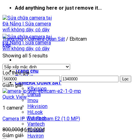
Skip
Add anything here or just remove it...
to
content
Trang chủ
/
Camera Quan Sát
/
Ebitcam
Lọc
Showing all 5 results
Trang chủ
Lọc theo giá
Giới thiệu
Giá
Giá
Lọc
CAMERA QUAN SÁT
tối
tối
Giảm giá!
KBvision
thiểu
đa
Dahua
Quick View
Imou
Hikvision
1 camera
HiLook
Puratech
Camera IP Wifi Ebitcam E2 (1.0 MP)
Vantech
Giá
Giá
800,000
₫
640,000
₫
Yoosee
gốc
hiện
Giảm giá!
Huviron