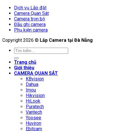
Dịch vụ Lắp đặt
Camera Quan Sát
Camera trọn bộ
Đầu ghi camera
Phụ kiện camera
Copyright 2026 ©
Lắp Camera tại Đà Nẵng
Tìm
kiếm:
Trang chủ
Giới thiệu
CAMERA QUAN SÁT
KBvision
Dahua
Imou
Hikvision
HiLook
Puratech
Vantech
Yoosee
Huviron
Ebitcam