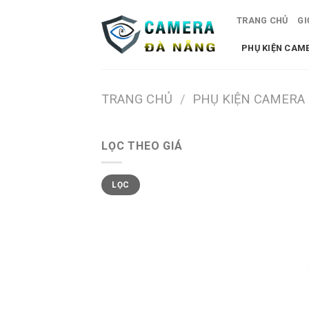
Skip
TRANG CHỦ
GI
to
content
PHỤ KIỆN CAM
TRANG CHỦ
/
PHỤ KIỆN CAMERA
LỌC THEO GIÁ
Giá
Giá
LỌC
tối
tối
thiểu
đa