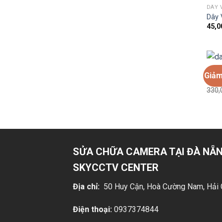
DÂY 
Dây 
45,0
DÂY 
Giảm
Dây 
330,
SỬA CHỮA CAMERA TẠI ĐÀ NẴN
SKYCCTV CENTER
Địa chỉ:
50 Huy Cận, Hoà Cường Nam, Hải 
Điện thoại:
0937374844