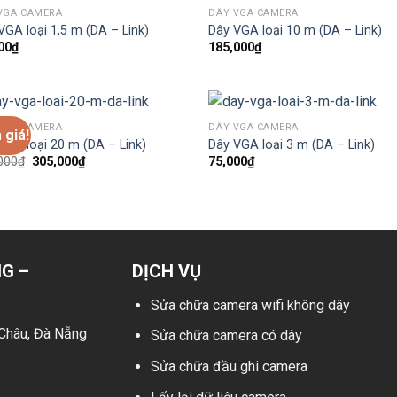
VGA CAMERA
DÂY VGA CAMERA
VGA loại 1,5 m (DA – Link)
Dây VGA loại 10 m (DA – Link)
00
₫
185,000
₫
VGA CAMERA
DÂY VGA CAMERA
 giá!
VGA loại 20 m (DA – Link)
Dây VGA loại 3 m (DA – Link)
Giá
Giá
000
₫
305,000
₫
75,000
₫
gốc
hiện
là:
tại
330,000₫.
là:
305,000₫.
G –
DỊCH VỤ
Sửa chữa camera wifi không dây
Châu
, Đà Nẵng
Sửa chữa camera có dây
Sửa chữa đầu ghi camera