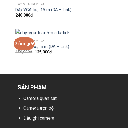
DÂY VGA CAMERA
Dây VGA loại 15 m (DA – Link)
240,000
₫
DÂY VGA CAMERA
Giảm giá!
Dây VGA loại 5 m (DA – Link)
Giá
Giá
150,000
₫
125,000
₫
gốc
hiện
là:
tại
150,000₫.
là:
125,000₫.
SẢN PHẨM
Camera quan sát
Camera trọn bộ
Đầu ghi camera