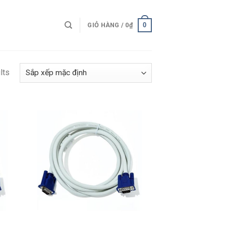
0
GIỎ HÀNG /
0
₫
lts