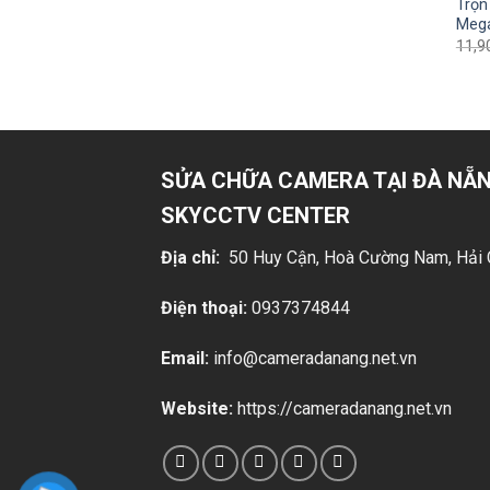
Trọn
Mega
11,9
SỬA CHỮA CAMERA TẠI ĐÀ NẴN
SKYCCTV CENTER
Địa chỉ:
50 Huy Cận, Hoà Cường Nam, Hải 
Điện thoại:
0937374844
Email:
info@cameradanang.net.vn
Website:
https://cameradanang.net.vn