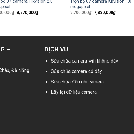
 bộ 07 camera Hikvision 2.0
Trọn bộ 07 camera Kbvision 1.0
pixel
megapixel
Giá
Giá
Giá
Giá
00,000
₫
8,770,000
₫
9,700,000
₫
7,330,000
₫
gốc
hiện
gốc
hiện
là:
tại
là:
tại
11,900,000₫.
là:
9,700,000₫.
là:
8,770,000₫.
7,330,000
G –
DỊCH VỤ
Sửa chữa camera wifi không dây
Châu
, Đà Nẵng
Sửa chữa camera có dây
Sửa chữa đầu ghi camera
Lấy lại dữ liệu camera