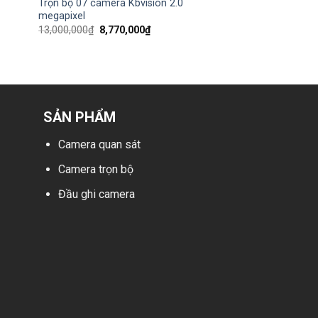
Trọn bộ 07 camera Kbvision 2.0
megapixel
Giá
Giá
13,000,000
₫
8,770,000
₫
gốc
hiện
là:
tại
13,000,000₫.
là:
₫.
8,770,000₫.
SẢN PHẨM
Camera quan sát
Camera trọn bộ
Đầu ghi camera