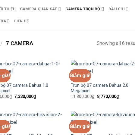
ỚI THIỆU
CAMERA QUAN SÁT
CAMERA TRỌN BỘ
ĐẦU GHI
ERA
LIÊN HỆ
/
7 CAMERA
Showing all 6 resu
 giá!
Giảm giá!
MERA
7 CAMERA
 bộ 07 camera Dahua 1.0
Trọn bộ 07 camera Dahua 2.0
pixel
Megapixel
Giá
Giá
Giá
Giá
0,000
₫
7,330,000
₫
11,800,000
₫
8,770,000
₫
gốc
hiện
gốc
hiện
là:
tại
là:
tại
9,700,000₫.
là:
11,800,000₫.
là:
7,330,000₫.
8,770,00
 giá!
Giảm giá!
MERA
7 CAMERA