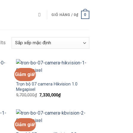
0
GIỎ HÀNG /
0
₫
lts
Giảm giá!
7 CAMERA
Trọn bộ 07 camera Hikvision 1.0
Megapixel
Giá
Giá
9,700,000
₫
7,330,000
₫
gốc
hiện
là:
tại
9,700,000₫.
là:
0₫.
7,330,000₫.
Giảm giá!
7 CAMERA