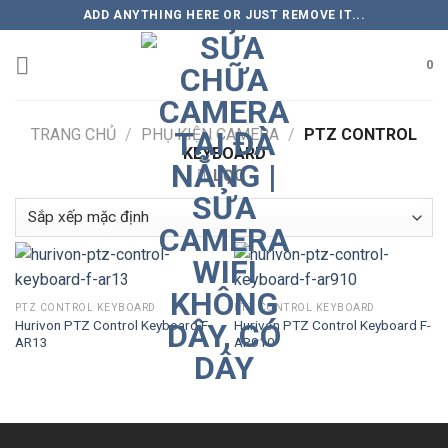
Skip
ADD ANYTHING HERE OR JUST REMOVE IT...
to
content
0
TRANG CHỦ
/
PHỤ KIỆN CAMERA
/
PTZ CONTROL
KEYBOARD
LỌC
PTZ CONTROL KEYBOARD
PTZ CONTROL KEYBOARD
Hurivon PTZ Control Keyboard F-
Hurivon PTZ Control Keyboard F-
AR13
AR910