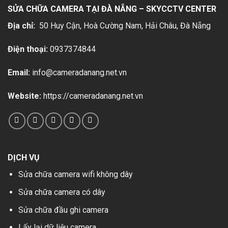
SỬA CHỮA CAMERA TẠI ĐÀ NẴNG – SKYCCTV CENTER
Địa chỉ:
50 Huy Cận, Hoà Cường Nam, Hải Châu
, Đà Nẵng
Điện thoại:
0937374844
Email:
info@cameradanang.net.vn
Website:
https://cameradanang.net.vn
DỊCH VỤ
Sửa chữa camera wifi không dây
Sửa chữa camera có dây
Sửa chữa đầu ghi camera
Lấy lại dữ liệu camera