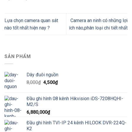
Lựa chọn camera quan sát
Camera an ninh có những lợi
nào tốt nhất hiện nay ?
ích nào,phân loại chi tiết nhất
SẢN PHẨM
Dây đuôi nguồn
Giá
Giá
8,000
₫
4,500
₫
gốc
hiện
là:
tại
Đầu ghi hình 08 kênh Hikvision iDS-7208HQHI-
8,000₫.
là:
M2/S
4,500₫.
6,880,000
₫
Đầu ghi hình TVI-IP 24 kênh HILOOK DVR-224Q-
K2