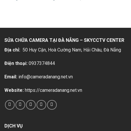
SỬA CHỮA CAMERA TẠI ĐÀ NẴNG – SKYCCTV CENTER
Địa chỉ:
50 Huy Cận, Hoà Cường Nam, Hải Châu
, Đà Nẵng
Điện thoại:
0937374844
Email:
info@cameradanang.net.vn
Website:
https://cameradanang.net.vn
DỊCH VỤ