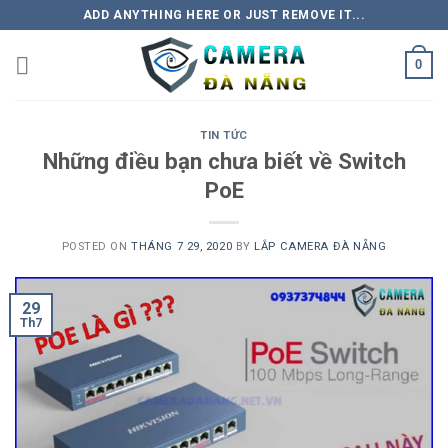
Skip
ADD ANYTHING HERE OR JUST REMOVE IT...
to
content
0
TIN TỨC
Những điều bạn chưa biết về Switch
PoE
POSTED ON
THÁNG 7 29, 2020
BY
LẮP CAMERA ĐÀ NẴNG
29
Th7