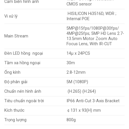
Cảm biến hình ảnh
CMOS sensor
HISILICON Hi3516D, WDR ;
Vi xử lý
Internal POE
5MP@15fps/1080P@30fps/
4MP@25fps; 5MP HD Lens 2.7-
Main Stream
13.5mm Motor Zoom Auto
Focus Lens, With IR-CUT
Đèn LED hồng ngoại
14µ x 24PCS
Tầm xa hồng ngoại
30m
Ống kính
2.8-12mm
Độ phân giải
5M (1080P)
Chuẩn nén hình ảnh
(H.265) (H.264)
Tiêu chuẩn ngoài trời
IP66 Anti-Cut 3-Axis Bracket
Kích thước
￠131 x 93(H) mm
Trọng lượng
800g