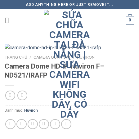
Skip
ADD ANYTHING HERE OR JUST REMOVE IT...
to
content
0
TRANG CHỦ
/
CAMERA QUAN SÁT
/
HUVIRON
Camera Dome HD IP Huviron F–
ND521/IRAFP
Danh mục:
Huviron