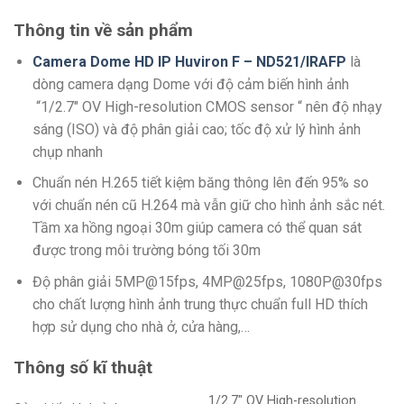
Thông tin về sản phẩm
Camera Dome HD IP Huvir
on F – ND521/IRAFP
là
dòng camera dạng Dome với độ cảm biến hình ảnh
“1/2.7″ OV High-resolution CMOS sensor “ nên độ nhạy
sáng (ISO) và độ phân giải cao; tốc độ xử lý hình ảnh
chụp nhanh
Chuẩn nén H.265 tiết kiệm băng thông lên đến 95% so
với chuẩn nén cũ H.264 mà vẫn giữ cho hình ảnh sắc nét.
Tầm xa hồng ngoại 30m giúp camera có thể quan sát
được trong môi trường bóng tối 30m
Độ phân giải 5MP@15fps, 4MP@25fps, 1080P@30fps
cho chất lượng hình ảnh trung thực chuẩn full HD thích
hợp sử dụng cho nhà ở, cửa hàng,…
Thông số kĩ thuật
1/2.7″ OV High-resolution