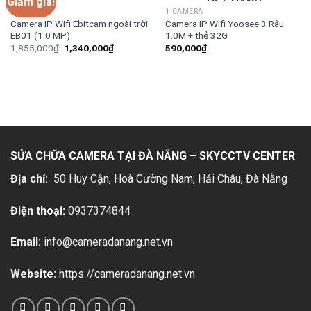
Giảm giá!
HẾT HÀNG
1 CAMERA
1 CAMERA
Camera IP Wifi Ebitcam ngoài trời
Camera IP Wifi Yoosee 3 Râu
EB01 (1.0 MP)
1.0M + thẻ 32G
Giá
Giá
1,855,000
₫
1,340,000
₫
590,000
₫
gốc
hiện
là:
tại
1,855,000₫.
là:
1,340,000₫.
SỬA CHỮA CAMERA TẠI ĐÀ NẴNG – SKYCCTV CENTER
Địa chỉ:
50 Huy Cận, Hoà Cường Nam, Hải Châu
, Đà Nẵng
Điện thoại:
0937374844
Email:
info@cameradanang.net.vn
Website:
https://cameradanang.net.vn