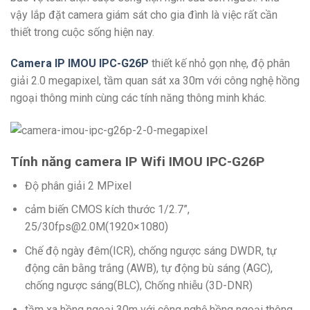
vậy lắp đặt camera giám sát cho gia đình là việc rất cần
thiết trong cuộc sống hiện nay.
Camera IP IMOU IPC-G26P
thiết kế nhỏ gọn nhẹ, độ phân
giải 2.0 megapixel, tầm quan sát xa 30m với công nghệ hồng
ngoại thông minh cùng các tính năng thông minh khác.
Tính năng camera IP Wifi
IMOU
IPC-G26P
Độ phân giải 2 MPixel
cảm biến CMOS kích thước 1/2.7”,
25/30fps@2.0M(1920×1080)
Chế độ ngày đêm(ICR), chống ngược sáng DWDR, tự
động cân bằng trắng (AWB), tự động bù sáng (AGC),
chống ngược sáng(BLC), Chống nhiễu (3D-DNR)
tầm xa hồng ngoại 30m với công nghệ hồng ngoại thông