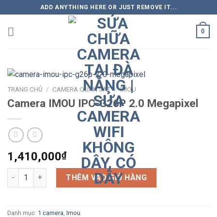
Skip
ADD ANYTHING HERE OR JUST REMOVE IT...
to
content
0
TRANG CHỦ
/
CAMERA QUAN SÁT
/
IMOU
Camera IMOU IPC-G26P 2.0 Megapixel
1,410,000
₫
Camera IMOU IPC-G26P 2.0 Megapixel số lượng
THÊM VÀO GIỎ HÀNG
Danh mục:
1 camera
,
Imou