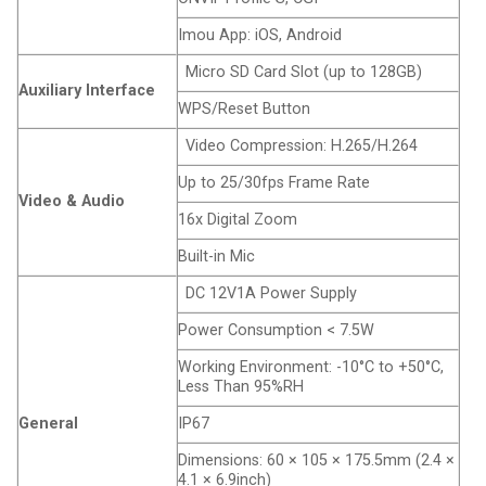
Imou App: iOS, Android
Micro SD Card Slot (up to 128GB)
Auxiliary Interface
WPS/Reset Button
Video Compression: H.265/H.264
Up to 25/30fps Frame Rate
Video & Audio
16x Digital Zoom
Built-in Mic
DC 12V1A Power Supply
Power Consumption < 7.5W
Working Environment: -10°C to +50°C,
Less Than 95%RH
General
IP67
Dimensions: 60 × 105 × 175.5mm (2.4 ×
4.1 × 6.9inch)