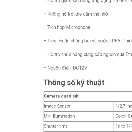
– Hỗ trợ giám sát bằng ứng dụng HiLook trê
– Không hỗ trợ khe cắm thẻ nhớ.
– Tích hợp Microphone.
– Tiêu chuẩn chống bụi và nước: IP66 (Thích
– Hỗ trợ chức năng cung cấp nguồn qua Eth
– Nguồn điện: DC12V.
Thông số kỹ thuật
Camera quan sát
Image Sensor
1/2.7-i
Min. Illumination
Color: 0
Shutter time
1s to 1/