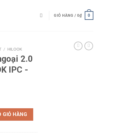
0
GIỎ HÀNG /
0
₫
T
/
HILOOK
ngoại 2.0
K IPC -
apixel HILOOK IPC -B120H-U số lượng
 GIỎ HÀNG