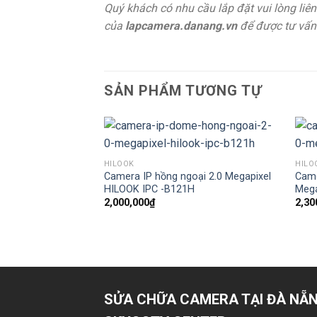
Quý khách có nhu cầu lắp đặt vui lòng liên
của
lapcamera.danang.vn
để được tư vấn 
SẢN PHẨM TƯƠNG TỰ
HILOOK
HILO
Camera IP hồng ngoại 2.0 Megapixel
Came
HILOOK IPC -B121H
Mega
2,000,000
₫
2,30
SỬA CHỮA CAMERA TẠI ĐÀ NẴN