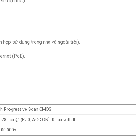
n điện thoại.
 hợp sử dụng trong nhà và ngoài trời).
ernet (PoE).
nch Progressive Scan CMOS
.028 Lux @ (F2.0, AGC ON), 0 Lux with IR
100,000s