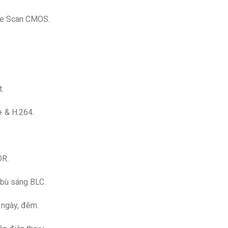
ive Scan CMOS.
.
 & H.264.
DR.
 bù sáng BLC.
 ngày, đêm.