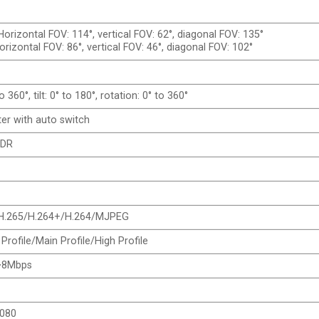
orizontal FOV: 114°, vertical FOV: 62°, diagonal FOV: 135°
rizontal FOV: 86°, vertical FOV: 46°, diagonal FOV: 102°
o 360°, tilt: 0° to 180°, rotation: 0° to 360°
lter with auto switch
WDR
H.265/H.264+/H.264/MJPEG
 Profile/Main Profile/High Profile
~8Mbps
1080