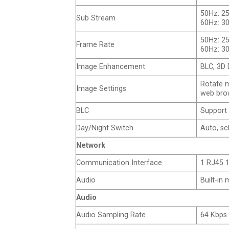
50Hz: 25
Sub Stream
60Hz: 30
50Hz: 25
Frame Rate
60Hz: 30
Image Enhancement
BLC, 3D
Rotate m
Image Settings
web bro
BLC
Support
Day/Night Switch
Auto, sc
Network
Communication Interface
1 RJ45 1
Audio
Built-in 
Audio
Audio Sampling Rate
64 Kbps 