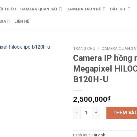
ỚI THIỆU
CAMERA QUAN SÁT
CAMERA TRỌN BỘ
ĐẦU GHI
ERA
LIÊN HỆ
TRANG CHỦ
/
CAMERA QUAN SÁ
Camera IP hồng 
Megapixel HILOO
B120H-U
2,500,000
₫
Camera IP hồng ngoại 2.0 Meg
THÊM VÀO
Danh mục:
HiLook