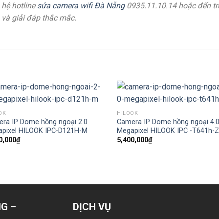
 hệ hotline
sửa camera wifi Đà Nẵng
0935.11.10.14 hoặc đến tr
và giải đáp thắc mắc.
OK
HILOOK
ra IP Dome hồng ngoại 2.0
Camera IP Dome hồng ngoại 4.
pixel HILOOK IPC-D121H-M
Megapixel HILOOK IPC -T641h-
0,000
₫
5,400,000
₫
G –
DỊCH VỤ