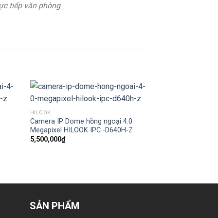
ực tiếp văn phòng
HILOOK
HILOOK
0
Camera IP Dome hồng ngoại 4.0
Camera IP hồng n
Z
Megapixel HILOOK IPC -D640H-Z
HILOOK IPC -B12
5,500,000
₫
1,600,000
₫
SẢN PHẨM