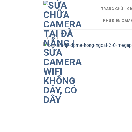
Skip
TRANG CHỦ
GI
to
content
PHỤ KIỆN CAM