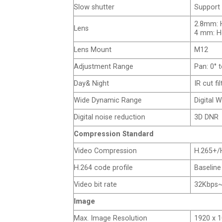
Slow shutter
Support
2.8mm: H
Lens
4 mm: Ho
Lens Mount
M12
Adjustment Range
Pan: 0° t
Day& Night
IR cut fi
Wide Dynamic Range
Digital 
Digital noise reduction
3D DNR
Compression Standard
Video Compression
H.265+/
H.264 code profile
Baseline
Video bit rate
32Kbps
Image
Max. Image Resolution
1920 x 