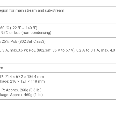
region for main stream and sub-stream
 60 °C (-22 °F ~ 140 °F)
 95% or less (non-condensing)
 25%, PoE (802.3af Class3)
0.3 A, max.3.6 W; PoE (802.3af, 36 V to 57 V), 0.2 A to 0.1 A, max. 4.
0m
P: 71.4 × 67.2 × 186.4 mm
ckage: 216 × 121 × 118 mm
 IP
: Approx. 260g (0.6 lb.)
kage: Approx. 460g (1 lb.)