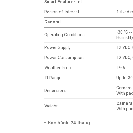
Smart Feature-set
Region of Interest
1 fixed 
General
-30 °C ~
Operating Conditions
Humidity
Power Supply
12 VDC ±
Power Consumption
12 VDC, 
Weather Proof
IP66
IR Range
Up to 3
Camera I
Dimensions
With pa
Camera
Weight
With pac
– Bảo hành: 24 tháng.