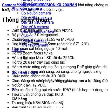
Hãng Samsung
Camera hồng ngoại KBVISION KX-2002MN
khả năng chống nư
Phụ kiện camera
trang quần áo, camera cho bệnh viện…
Bộ Nguồn camera
Dây HDMI camera
Thông số kỹ thuật
Dây tín hiệu camera
Dây VGA camera
Cảm biến hình ảnh: 1/2.8-inch Aptina.
Đầu tín hiệu camera
Độ phân giải: 2.0 Megapixel.
Switch
Chuẩn nén hình ảnh: H.265 và MJPEG.
Ổ cứng camera
Ống kính: 2.7mm ~13.5mm (góc nhìn 87°~29°).
Thẻ Nhớ camera
Tầm quan sát hồng ngoại: 40 mét.
Liên hệ
Hỗ trợ zoom focus từ xa.
Hỗ trợ thẻ nhớ Micro SD tối đa 256Gb.
Tìm
Hỗ trợ 20 user truy cập cùng lúc.
kiếm:
Hỗ trợ chức năng cấp nguồn qua mạng PoE giúp giảm chi
Hỗ trợ cân bằng ánh sáng, bù sáng, chống ngược sáng.
Giỏ hàng /
0
₫
0
Chức năng chống nhiễu 3D-DNR.
Chức năng cảm biến ngày/đêm giúp
camera
tự động điều
Chưa có sản phẩm trong giỏ hàng.
Nguồn điện: 12 VDC.
0
Tiêu chuẩn chống bụi và nước: IP67 (thích hợp sử dụng tro
Tiêu chuẩn chống va đập: IK10.
Giỏ hàng
Thương hiệu KBVISION của Mỹ.
Sản xuất tại Trung Quốc.