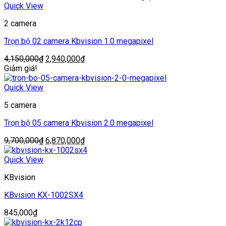
8,900,000₫.
là:
Quick View
6,530,000₫.
2 camera
Trọn bộ 02 camera Kbvision 1.0 megapixel
Giá
Giá
4,150,000
₫
2,940,000
₫
gốc
hiện
Giảm giá!
là:
tại
4,150,000₫.
là:
Quick View
2,940,000₫.
5 camera
Trọn bộ 05 camera Kbvision 2.0 megapixel
Giá
Giá
9,700,000
₫
6,870,000
₫
gốc
hiện
là:
tại
Quick View
9,700,000₫.
là:
KBvision
6,870,000₫.
KBvision KX-1002SX4
845,000
₫