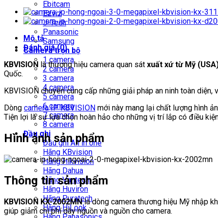
ngoại
Ebitcam
2.0
Ezviz
Megapixel
J-Tech
KBVISION
Panasonic
Mô tả
KX-
Samsung
Đánh giá (0)
2002MN
Camera trọn bộ
số
1 camera
KBVISION
là thương hiệu camera quan sát
xuất xứ từ Mỹ (USA
lượng
2 camera
Quốc.
3 camera
4 camera
KBVISION chuyên cung cấp những giải pháp an ninh toàn diện, vớ
5 camera
6 camera
Dòng
camera IP KBVISION
mới này mang lại chất lượng hình ản
7 camera
Tiện lợi là sự lựa chọn hoàn hảo cho những vị trí lắp có điều kiệ
8 camera
Đầu ghi
Hình ảnh sản phẩm
Đầu ghi All in one
Hãng KBvision
Hãng Hikvision
Hãng Dahua
Thông tin sản phẩm
Hãng Vantech
Hãng Huviron
Hãng Puratech
KBVISION KX-2002MN
là dòng camera thương hiệu Mỹ nhập kh
Hãng HiLook
giúp giảm chi phí dây nguồn và nguồn cho camera.
Hãng Panasonics