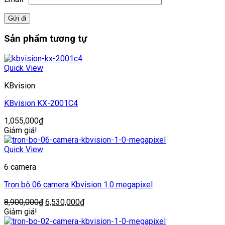
Sản phẩm tương tự
Quick View
KBvision
KBvision KX-2001C4
1,055,000
₫
Giảm giá!
Quick View
6 camera
Trọn bộ 06 camera Kbvision 1.0 megapixel
Giá
Giá
8,900,000
₫
6,530,000
₫
gốc
hiện
Giảm giá!
là:
tại