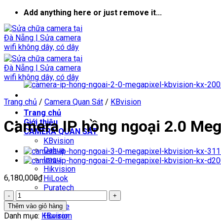
Skip
Add anything here or just remove it...
to
content
Trang chủ
/
Camera Quan Sát
/
KBvision
Trang chủ
Camera IP hồng ngoại 2.0 Me
Giới thiệu
CAMERA QUAN SÁT
KBvision
Dahua
Imou
Hikvision
6,180,000
₫
HiLook
Puratech
Camera
Vantech
IP
Yoosee
Thêm vào giỏ hàng
hồng
Danh mục:
KBvision
Huviron