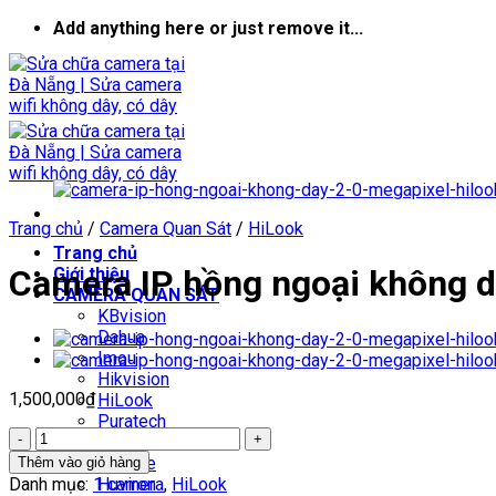
Skip
Add anything here or just remove it...
to
content
Trang chủ
/
Camera Quan Sát
/
HiLook
Trang chủ
Camera IP hồng ngoại không 
Giới thiệu
CAMERA QUAN SÁT
KBvision
Dahua
Imou
Hikvision
1,500,000
₫
HiLook
Puratech
Camera
Vantech
IP
Yoosee
Thêm vào giỏ hàng
hồng
Danh mục:
1 camera
,
HiLook
Huviron