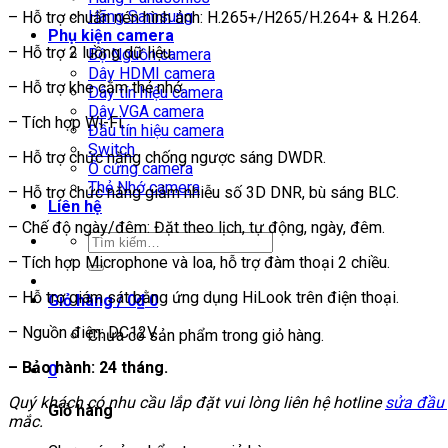
Hãng Samsung
– Hỗ trợ chuẩn nén hình ảnh: H.265+/H265/H.264+ & H.264.
Phụ kiện camera
– Hỗ trợ 2 luồng dữ liệu.
Bộ Nguồn camera
Dây HDMI camera
– Hỗ trợ khe cắm thẻ nhớ.
Dây tín hiệu camera
Dây VGA camera
– Tích hợp Wi-Fi.
Đầu tín hiệu camera
Switch
– Hỗ trợ chức năng chống ngược sáng DWDR.
Ổ cứng camera
Thẻ Nhớ camera
– Hỗ trợ chức năng giảm nhiễu số 3D DNR, bù sáng BLC.
Liên hệ
– Chế độ ngày/đêm: Đặt theo lịch, tự động, ngày, đêm.
Tìm
kiếm:
– Tích hợp Microphone và loa, hỗ trợ đàm thoại 2 chiều.
– Hỗ trợ giám sát bằng ứng dụng HiLook trên điện thoại.
Giỏ hàng /
0
₫
0
– Nguồn điện: DC12V.
Chưa có sản phẩm trong giỏ hàng.
– Bảo hành: 24 tháng.
0
Quý khách có nhu cầu lắp đặt vui lòng liên hệ hotline
sửa đầu
Giỏ hàng
mắc.