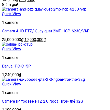
gốc
hiện
Giảm giá!
là:
tại
940,000₫.
là:
Quick View
690,000₫.
1 camera
Camera AHD PTZ/ Quay quét 2MP HCP-6230/VAP
Giá
Giá
25,000,000
₫
19,900,000
₫
gốc
hiện
là:
tại
Quick View
25,000,000₫.
là:
1 camera
19,900,000₫.
Dahua IPC-C15P
1,240,000
₫
Quick View
1 camera
Camera IP Yoosee PTZ 2.0 Ngoài Trời+ thẻ 32G
1,190,000
₫