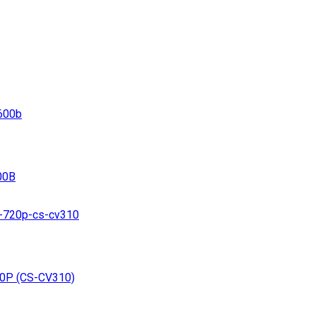
00B
20P (CS-CV310)