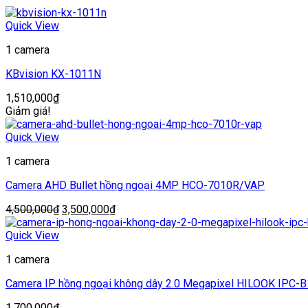
Quick View
1 camera
KBvision KX-1011N
1,510,000
₫
Giảm giá!
Quick View
1 camera
Camera AHD Bullet hồng ngoại 4MP HCO-7010R/VAP
Giá
Giá
4,500,000
₫
3,500,000
₫
gốc
hiện
là:
tại
Quick View
4,500,000₫.
là:
1 camera
3,500,000₫.
Camera IP hồng ngoại không dây 2.0 Megapixel HILOOK IPC-
1,700,000
₫