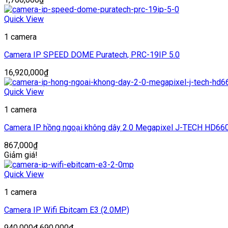
Quick View
1 camera
Camera IP SPEED DOME Puratech, PRC-19IP 5.0
16,920,000
₫
Quick View
1 camera
Camera IP hồng ngoại không dây 2.0 Megapixel J-TECH HD66
867,000
₫
Giảm giá!
Quick View
1 camera
Camera IP Wifi Ebitcam E3 (2.0MP)
Giá
Giá
940,000
₫
690,000
₫