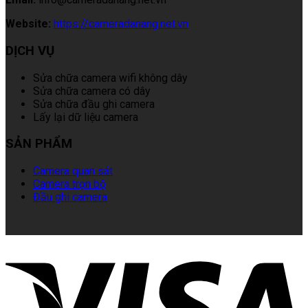
Website:
https://cameradanang.net.vn
DỊCH VỤ
Sửa chữa camera wifi không dây
Sửa chữa camera có dây
Sửa chữa đầu ghi camera
Lấy lại dữ liệu camera
SẢN PHẨM
Camera quan sát
Camera trọn bộ
Đầu ghi camera