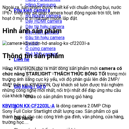
Hãng Samsung
Ngoài ra, sản phẩm được thiết kế với chuẩn chống bụi, nước
Phụ kiện camera
IP67. Điều này sẽ giúp camera hoạt động ngoài trời tốt, linh
Bộ Nguồn camera
hoạt ở mọi vị trí mà bạn muốn lắp đặt.
Dây HDMI camera
Dây tín hiệu camera
Hình ảnh sản phẩm
Dây VGA camera
Đầu tín hiệu camera
Switch
Ổ cứng camera
Thẻ Nhớ camera
Thông tin sản phẩm
Liên hệ
Hãng KBVISION cho ra mắt dòng sản phẩm mới
camera có
Tìm
chức năng STARLIGHT -THÁCH THỨC BÓNG TỐI
trong môi
kiếm:
trường ánh sáng cực kỳ yếu, với độ phân giải lên đến 2MP/
4MP. Đến với KBVISION, Quý khách sẽ luôn được trải nghiệm
Giỏ hàng /
0
₫
0
những công nghệ mới nhất, nổi trội nhất để đáp ứng nhu cầu
của khách hàng.
Chưa có sản phẩm trong giỏ hàng.
KBVISION KX-CF2203L-A
là dòng camera 2.0MP Chip
0
Sony Full Color Startlight chất lượng cao. Sản phẩm có giá
thành hợp lý cho các công trình gia đình, văn phòng, cửa hàng,
Giỏ hàng
trường học…..