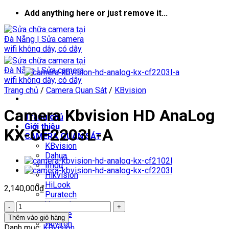
Skip
Add anything here or just remove it...
to
content
Trang chủ
/
Camera Quan Sát
/
KBvision
Camera Kbvision HD AnaLog
Trang chủ
Giới thiệu
KX-CF2203L-A
CAMERA QUAN SÁT
KBvision
Dahua
Imou
Hikvision
HiLook
2,140,000
₫
Puratech
Vantech
Camera
Yoosee
Kbvision
Thêm vào giỏ hàng
Huviron
HD
Danh mục:
KBvision