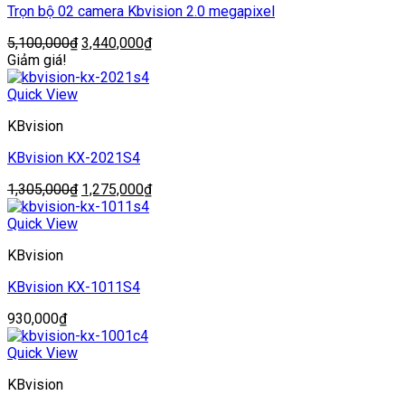
Trọn bộ 02 camera Kbvision 2.0 megapixel
Giá
Giá
5,100,000
₫
3,440,000
₫
gốc
hiện
Giảm giá!
là:
tại
5,100,000₫.
là:
Quick View
3,440,000₫.
KBvision
KBvision KX-2021S4
Giá
Giá
1,305,000
₫
1,275,000
₫
gốc
hiện
là:
tại
Quick View
1,305,000₫.
là:
KBvision
1,275,000₫.
KBvision KX-1011S4
930,000
₫
Quick View
KBvision