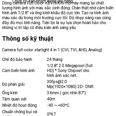
Chưa có sản phẩm trong giỏ hàng.
Dòng camera Full Color KBVISION mới này mang lại chất
lượng hình ảnh với màu sắc sinh động. Chân thật nhờ cảm biến
hình ảnh 1/2.8″ và ống kính khẩu độ cực lớn. Tạo ra hình ảnh
màu sắc dù trong môi trường cực tối. Độ nhạy sáng cao cùng
đầy đủ mọi tính năng. Tiện lợi là sự lựa chọn hoàn hảo cho
những vị trí lắp có điều kiện ánh sáng yếu.
Thông số kỹ thuật
Camera full-color starlight 4 in 1 (CVI, TVI, AHD, Analog).
Chế độ bảo hành
24 tháng
1/2.8″ 2.0 Megapixel (full
Cảm biến hình ảnh
HD) * Sony Chipset cho
hình ảnh sắc nét.
30fps@2.0
Độ phân giải
Mp(1920×1080) 2D- DNR
Ống kính
3.6mm ( góc nhìn 87°)
Tầm quan sát
40m
Nhiệt độ hoạt động
-40 ~ +60ºC.
Chuẩn chống bụi và
IP67