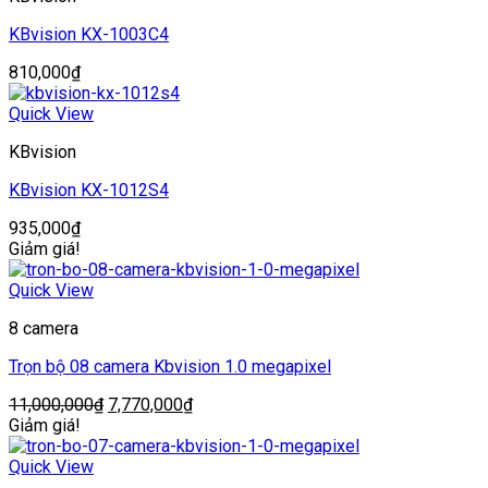
KBvision KX-1003C4
810,000
₫
Quick View
KBvision
KBvision KX-1012S4
935,000
₫
Giảm giá!
Quick View
8 camera
Trọn bộ 08 camera Kbvision 1.0 megapixel
Giá
Giá
11,000,000
₫
7,770,000
₫
gốc
hiện
Giảm giá!
là:
tại
11,000,000₫.
là:
Quick View
7,770,000₫.