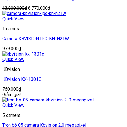
Giá
Giá
13,000,000
₫
8,770,000
₫
gốc
hiện
là:
tại
Quick View
13,000,000₫.
là:
1 camera
8,770,000₫.
Camera KBVISION IPC-KN-H21W
979,000
₫
Quick View
KBvision
KBvision KX-1301C
760,000
₫
Giảm giá!
Quick View
5 camera
Trọn bộ 05 camera Kbvision 2.0 megapixel