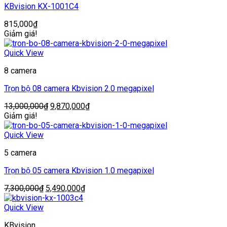
KBvision KX-1001C4
815,000
₫
Giảm giá!
Quick View
8 camera
Trọn bộ 08 camera Kbvision 2.0 megapixel
Giá
Giá
13,000,000
₫
9,870,000
₫
gốc
hiện
Giảm giá!
là:
tại
13,000,000₫.
là:
Quick View
9,870,000₫.
5 camera
Trọn bộ 05 camera Kbvision 1.0 megapixel
Giá
Giá
7,300,000
₫
5,490,000
₫
gốc
hiện
là:
tại
Quick View
7,300,000₫.
là:
KBvision
5,490,000₫.