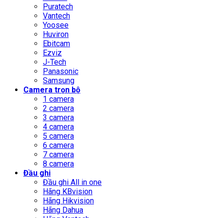
Puratech
Vantech
Yoosee
Huviron
Ebitcam
Ezviz
J-Tech
Panasonic
Samsung
Camera trọn bộ
1 camera
2 camera
3 camera
4 camera
5 camera
6 camera
7 camera
8 camera
Đầu ghi
Đầu ghi All in one
Hãng KBvision
Hãng Hikvision
Hãng Dahua