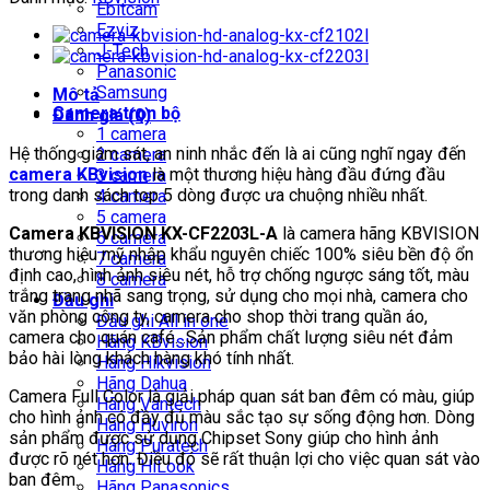
Ebitcam
AnaLog
Ezviz
KX-
J-Tech
CF2203L-
Panasonic
A
Samsung
Mô tả
số
Camera trọn bộ
Đánh giá (0)
lượng
1 camera
Hệ thống giám sát, an ninh nhắc đến là ai cũng nghĩ ngay đến
2 camera
camera KBvision
là một thương hiệu hàng đầu đứng đầu
3 camera
trong danh sách top 5 dòng được ưa chuộng nhiều nhất.
4 camera
5 camera
Camera KBVISION KX-CF2203L-A
là camera hãng KBVISION
6 camera
thương hiệu mỹ nhập khẩu nguyên chiếc 100% siêu bền độ ổn
7 camera
định cao, hình ảnh siêu nét, hỗ trợ chống ngược sáng tốt, màu
8 camera
trắng trang nhã sang trọng, sử dụng cho mọi nhà, camera cho
Đầu ghi
văn phòng công ty, camera cho shop thời trang quần áo,
Đầu ghi All in one
camera cho quán café…Sản phẩm chất lượng siêu nét đảm
Hãng KBvision
bảo hài lòng khách hàng khó tính nhất.
Hãng Hikvision
Hãng Dahua
Camera Full Color là giải pháp quan sát ban đêm có màu, giúp
Hãng Vantech
cho hình ảnh có đầy đủ màu sắc tạo sự sống động hơn. Dòng
Hãng Huviron
sản phẩm được sử dụng Chipset Sony giúp cho hình ảnh
Hãng Puratech
được rõ nét hơn. Điều đó sẽ rất thuận lợi cho việc quan sát vào
Hãng HiLook
ban đêm.
Hãng Panasonics