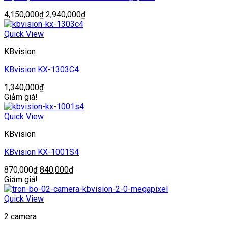
Giá
Giá
4,150,000
₫
2,940,000
₫
gốc
hiện
là:
tại
Quick View
4,150,000₫.
là:
KBvision
2,940,000₫.
KBvision KX-1303C4
1,340,000
₫
Giảm giá!
Quick View
KBvision
KBvision KX-1001S4
Giá
Giá
870,000
₫
840,000
₫
gốc
hiện
Giảm giá!
là:
tại
870,000₫.
là:
Quick View
840,000₫.
2 camera