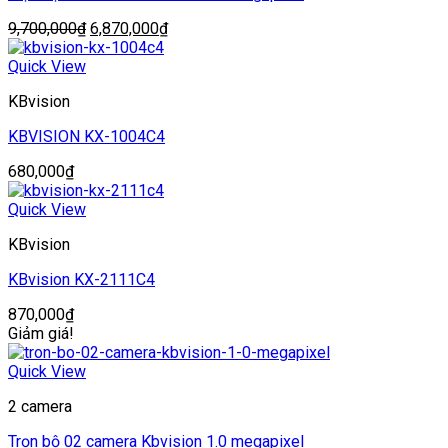
Giá
Giá
9,700,000
₫
6,870,000
₫
gốc
hiện
là:
tại
Quick View
9,700,000₫.
là:
KBvision
6,870,000₫.
KBVISION KX-1004C4
680,000
₫
Quick View
KBvision
KBvision KX-2111C4
870,000
₫
Giảm giá!
Quick View
2 camera
Trọn bộ 02 camera Kbvision 1.0 megapixel