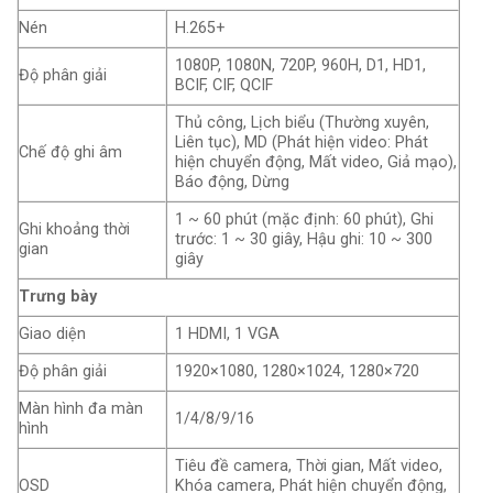
Nén
H.265+
1080P, 1080N, 720P, 960H, D1, HD1,
Độ phân giải
BCIF, CIF, QCIF
Thủ công, Lịch biểu (Thường xuyên,
Liên tục), MD (Phát hiện video: Phát
Chế độ ghi âm
hiện chuyển động, Mất video, Giả mạo),
Báo động, Dừng
1 ~ 60 phút (mặc định: 60 phút), Ghi
Ghi khoảng thời
trước: 1 ~ 30 giây, Hậu ghi: 10 ~ 300
gian
giây
Trưng bày
Giao diện
1 HDMI, 1 VGA
Độ phân giải
1920×1080, 1280×1024, 1280×720
Màn hình đa màn
1/4/8/9/16
hình
Tiêu đề camera, Thời gian, Mất video,
OSD
Khóa camera, Phát hiện chuyển động,