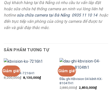
Quý khách hàng tại Đà Nẵng có nhu cầu tư vấn lắp đặt
hoặc sữa chữa hệ thống camera an ninh vui lòng liên hệ
hotline
sửa chữa camera tại Đà Nẵng
0935 11 10 14
hoặc
đến trực tiếp văn phòng của công ty camera để được tư
vấn và giải đáp thắc mắc.
SẢN PHẨM TƯƠNG TỰ
KBVISION
Giảm giá!
Giảm giá!
KBvision KX-7216H1
KBVISION
Giá
Giá
8,200,000
₫
8,130,000
₫
Đầu ghi KBvision 04 kênh KX-
gốc
hiện
8104TH1
là:
tại
8,200,000₫.
là:
Giá
Giá
2,880,000
₫
2,850,000
₫
8,130,000₫.
gốc
hiện
là:
tại
2,880,000₫.
là:
2,850,000