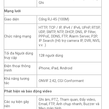
Ghi
Mạng lưới
Giao diện
Cổng RJ-45 (100M)
HTTP, TCP / IP, IPv4 / IPv6, UPnP, RTSP,
UDP, SMTP, NTP, DHCP, DNS, IP Filter,
Chức năng mạng
PPPoE, DDNS, FTP, Alarm Server, P2P,
IP Search (Hỗ trợ camera IP, DVR, NVS,
v.v. .)
Tối đa Người dùng
128 người dùng
truy cập
Điện thoại thông
iPhone, iPad, Android
minh
Khả năng tương
ONVIF 2.42, CGI Conformant
tác
Phát hiện và báo động video
Ghi âm, PTZ, Tham quan, Đẩy video,
Các sự kiện gây
Email, FTP, Ảnh chụp nhanh, Buzzer và
nên
Mẹo màn hình