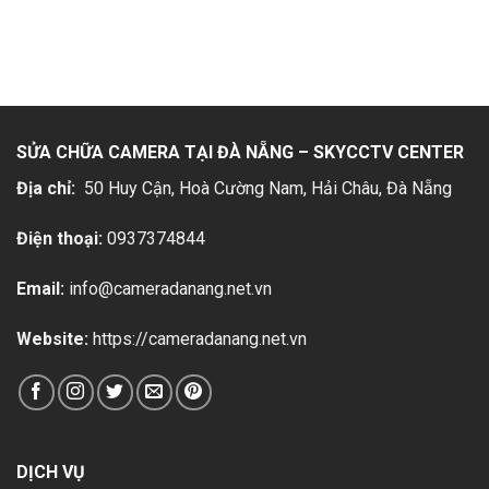
SỬA CHỮA CAMERA TẠI ĐÀ NẴNG – SKYCCTV CENTER
Địa chỉ:
50 Huy Cận, Hoà Cường Nam, Hải Châu
, Đà Nẵng
Điện thoại:
0937374844
Email:
info@cameradanang.net.vn
Website:
https://cameradanang.net.vn
DỊCH VỤ