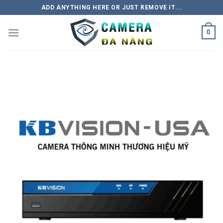
Skip
ADD ANYTHING HERE OR JUST REMOVE IT...
to
content
0