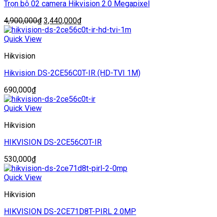
Trọn bộ 02 camera Hikvision 2.0 Megapixel
Giá
Giá
4,900,000
₫
3,440,000
₫
gốc
hiện
là:
tại
Quick View
4,900,000₫.
là:
Hikvision
3,440,000₫.
Hikvision DS-2CE56C0T-IR (HD-TVI 1M)
690,000
₫
Quick View
Hikvision
HIKVISION DS-2CE56C0T-IR
530,000
₫
Quick View
Hikvision
HIKVISION DS-2CE71D8T-PIRL 2.0MP