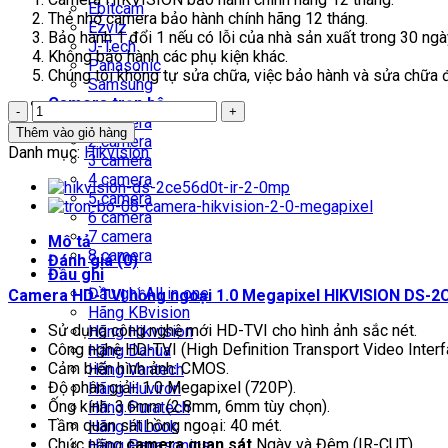
Ebitcam
Thẻ nhớ camera bảo hành chính hãng 12 tháng.
Ezviz
Bảo hành 1 đổi 1 nếu có lỗi của nhà sản xuất trong 30 ngà
J-Tech
Không bảo hành các phụ kiện khác.
Panasonic
Chúng tôi không tự sửa chữa, việc bảo hành và sửa chữa đư
Samsung
Camera trọn bộ
HIKVISION
1 camera
DS-
Thêm vào giỏ hàng
2 camera
2CE16C0T-
Danh mục:
Hikvision
3 camera
IT3
4 camera
số
5 camera
lượng
6 camera
7 camera
Mô tả
8 camera
Đánh giá (0)
Đầu ghi
Đầu ghi All in one
Camera HD-TVI hồng ngoại 1.0 Megapixel HIKVISION DS-2
Hãng KBvision
Sử dụng công nghệ mới HD-TVI cho hình ảnh sắc nét.
Hãng Hikvision
Công nghệ HD-TVI (High Definition Transport Video Interfa
Hãng Dahua
Cảm biến hình ảnh: CMOS.
Hãng Vantech
Độ phân giải: 1.0 Megapixel (720P).
Hãng Huviron
Ống kính: 3.6mm (2.8mm, 6mm tùy chọn).
Hãng Puratech
Tầm quan sát hồng ngoại: 40 mét.
Hãng HiLook
Chức năng
camera quan sát
Ngày và Đêm (IR-CUT).
Hãng Panasonics