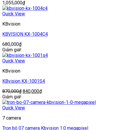
1,055,000
₫
Quick View
KBvision
KBVISION KX-1004C4
680,000
₫
Giảm giá!
Quick View
KBvision
KBvision KX-1001S4
Giá
Giá
870,000
₫
840,000
₫
gốc
hiện
Giảm giá!
là:
tại
870,000₫.
là:
Quick View
840,000₫.
7 camera
Trọn bộ 07 camera Kbvision 1.0 megapixel