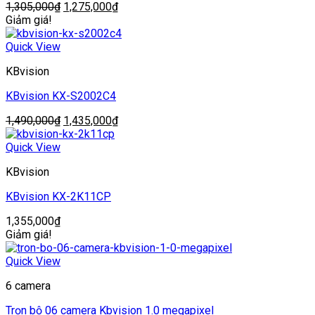
Giá
Giá
1,305,000
₫
1,275,000
₫
gốc
hiện
Giảm giá!
là:
tại
1,305,000₫.
là:
Quick View
1,275,000₫.
KBvision
KBvision KX-S2002C4
Giá
Giá
1,490,000
₫
1,435,000
₫
gốc
hiện
là:
tại
Quick View
1,490,000₫.
là:
KBvision
1,435,000₫.
KBvision KX-2K11CP
1,355,000
₫
Giảm giá!
Quick View
6 camera
Trọn bộ 06 camera Kbvision 1.0 megapixel