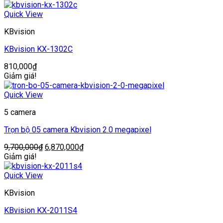
Quick View
KBvision
KBvision KX-1302C
810,000
₫
Giảm giá!
Quick View
5 camera
Trọn bộ 05 camera Kbvision 2.0 megapixel
Giá
Giá
9,700,000
₫
6,870,000
₫
gốc
hiện
Giảm giá!
là:
tại
9,700,000₫.
là:
Quick View
6,870,000₫.
KBvision
KBvision KX-2011S4