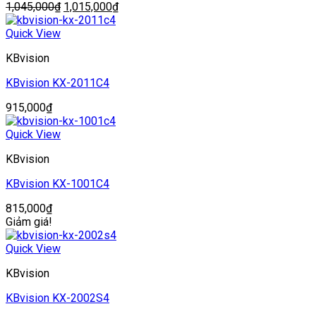
Giá
Giá
1,045,000
₫
1,015,000
₫
gốc
hiện
là:
tại
Quick View
1,045,000₫.
là:
KBvision
1,015,000₫.
KBvision KX-2011C4
915,000
₫
Quick View
KBvision
KBvision KX-1001C4
815,000
₫
Giảm giá!
Quick View
KBvision
KBvision KX-2002S4