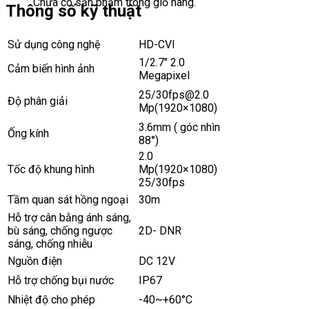
Chưa có sản phẩm trong giỏ hàng.
Thông số kỹ thuật
Sử dụng công nghệ
HD-CVI
1/2.7″ 2.0
Cảm biến hình ảnh
Megapixel
25/30fps@2.0
Độ phân giải
Mp(1920×1080)
3.6mm ( góc nhìn
Ống kính
88°)
2.0
Tốc độ khung hình
Mp(1920×1080)
25/30fps
Tầm quan sát hồng ngoại
30m
Hỗ trợ cân bằng ánh sáng,
bù sáng, chống ngược
2D- DNR
sáng, chống nhiễu
Nguồn điện
DC 12V
Hỗ trợ chống bụi nước
IP67
Nhiệt độ cho phép
-40~+60°C