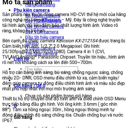
Mô tả sản phẩm
Hãng Samsung
Phụ kiện camera
Sản phẩm này thuộc dòng camera HD-CVI thế hệ mới của hãng
Bộ Nguồn camera
công nghệ nổi tiếng
KBvision
– Mỹ. Đây là công nghệ truyền
Dây HDMI camera
tải hình ảnh, dữ liệu đảm bảo chất lượng hình ảnh. Video rõ
Dây tín hiệu camera
ràng, không bị trễ hình.
Dây VGA camera
Đầu tín hiệu camera
Bên cạnh đó chiếc
camera KBvision KX-2121S4
được trang bị
Switch
Cảm biến hình ảnh: 1/2.7″ 2.0 Megapixel. Ghi hình:
Ổ cứng camera
25/30fps@2.0 Mp(1920×1080). Camera 4 in 1 (CVI,
Thẻ Nhớ camera
TVI,AHD,Analog)* Panasonic Chipset. Truyền tín hiệu , hình ảnh
Liên hệ
rõ nét với khoảng cách xa lên đến 500~700m.
Tìm
Hỗ trợ cân bằng ánh sáng, bù sáng, chống ngược sáng, chống
kiếm:
nhiễu 2D- DNR, OSD menu điều chỉnh từ xa, cảm biến ngày/
đêm giúp camera tự động điều chỉnh hình ảnh và màu sắc đẹp
Giỏ hàng /
0
₫
0
nhất phù hợp nhất với mọi môi trường ánh sáng.
Chưa có sản phẩm trong giỏ hàng.
Thiết bị hỗ trợ chuyển chế độ hình ảnh và điều chỉnh OSD Menu
trực tiếp bằng đầu ghi hình. Với ống kính: 3.6mm ( góc nhìn
0
88°). Tầm xa hồng ngoại: 30m , hồng ngoại thông minh tự
động điều chỉnh độ sáng chống lóa. Chuẩn chống bụi và nước
Giỏ hàng
IP67.