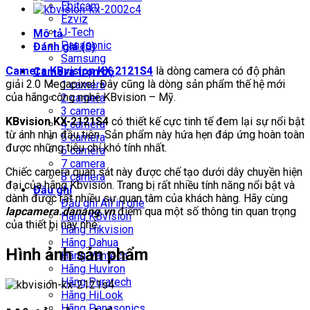
Ebitcam
Ezviz
J-Tech
Mô tả
Panasonic
Đánh giá (0)
Samsung
Camera KBvision KX-2121S4
là dòng camera có độ phân
Camera trọn bộ
giải 2.0 Megapixel. Đây cũng là dòng sản phẩm thế hệ mới
1 camera
của hãng công nghệ KBvision – Mỹ.
2 camera
3 camera
KBvision KX-2121S4
có thiết kế cực tinh tế đem lại sự nổi bật
4 camera
từ ánh nhìn đầu tiên. Sản phẩm này hứa hẹn đáp ứng hoàn toàn
5 camera
được những tiêu chí khó tính nhất.
6 camera
7 camera
Chiếc camera quan sát này được chế tạo dưới dây chuyền hiện
8 camera
đại của hãng Kbvision. Trang bị rất nhiều tính năng nổi bật và
Đầu ghi
dành được rất nhiều sự quan tâm của khách hàng. Hãy cùng
Đầu ghi All in one
lapcamera.
danang.vn
điểm qua một số thông tin quan trọng
Hãng KBvision
của thiết bị này nhé:
Hãng Hikvision
Hãng Dahua
Hình ảnh sản phẩm
Hãng Vantech
Hãng Huviron
Hãng Puratech
Hãng HiLook
Hãng Panasonics