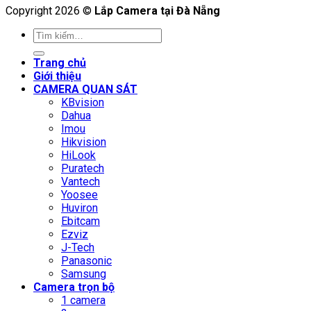
Copyright 2026 ©
Lắp Camera tại Đà Nẵng
Tìm
kiếm:
Trang chủ
Giới thiệu
CAMERA QUAN SÁT
KBvision
Dahua
Imou
Hikvision
HiLook
Puratech
Vantech
Yoosee
Huviron
Ebitcam
Ezviz
J-Tech
Panasonic
Samsung
Camera trọn bộ
1 camera