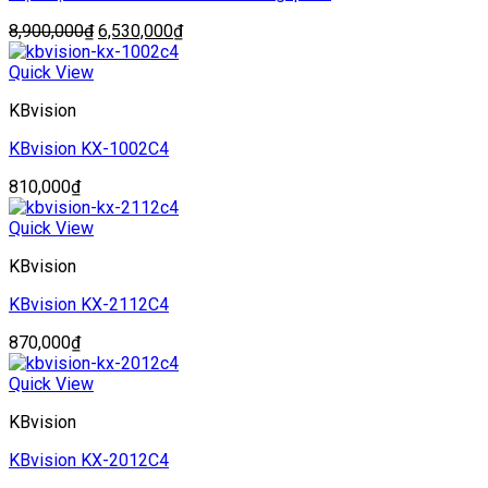
Giá
Giá
8,900,000
₫
6,530,000
₫
gốc
hiện
là:
tại
Quick View
8,900,000₫.
là:
KBvision
6,530,000₫.
KBvision KX-1002C4
810,000
₫
Quick View
KBvision
KBvision KX-2112C4
870,000
₫
Quick View
KBvision
KBvision KX-2012C4