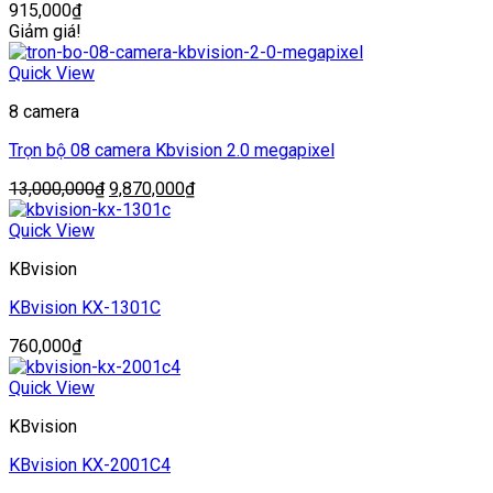
915,000
₫
Giảm giá!
Quick View
8 camera
Trọn bộ 08 camera Kbvision 2.0 megapixel
Giá
Giá
13,000,000
₫
9,870,000
₫
gốc
hiện
là:
tại
Quick View
13,000,000₫.
là:
KBvision
9,870,000₫.
KBvision KX-1301C
760,000
₫
Quick View
KBvision
KBvision KX-2001C4