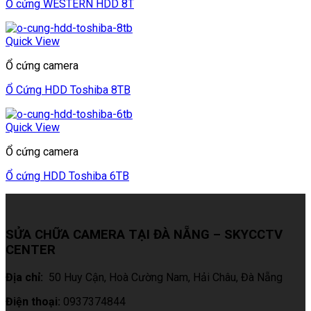
Ổ cứng WESTERN HDD 8T
Quick View
Ổ cứng camera
Ổ Cứng HDD Toshiba 8TB
Quick View
Ổ cứng camera
Ổ cứng HDD Toshiba 6TB
SỬA CHỮA CAMERA TẠI ĐÀ NẴNG – SKYCCTV
CENTER
Địa chỉ:
50 Huy Cận, Hoà Cường Nam, Hải Châu
, Đà Nẵng
Điện thoại:
0937374844