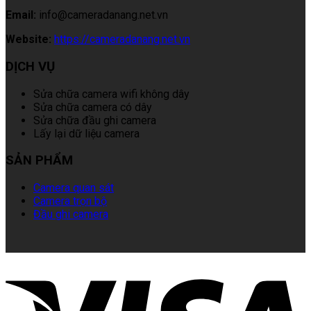
Email:
info@cameradanang.net.vn
Website:
https://cameradanang.net.vn
DỊCH VỤ
Sửa chữa camera wifi không dây
Sửa chữa camera có dây
Sửa chữa đầu ghi camera
Lấy lại dữ liệu camera
SẢN PHẨM
Camera quan sát
Camera trọn bộ
Đầu ghi camera