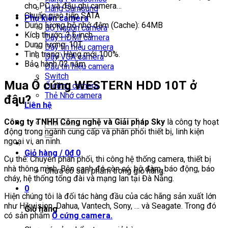
cho PC và đầu ghi camera…
Hãng Samsung
Chuẩn giao tiếp SATA
Phụ kiện camera
Dung lượng bộ nhớ đệm (Cache): 64MB
Bộ Nguồn camera
Kích thước: 3.5 inch
Dây HDMI camera
Dung lượng: 10T
Dây tín hiệu camera
Tình trạng: Hàng mới 100%.
Dây VGA camera
Bảo hành 02 năm.
Đầu tín hiệu camera
Switch
Mua
Ổ cứng WESTERN HDD 10T
ở
Ổ cứng camera
Thẻ Nhớ camera
đâu?
Liên hệ
Công ty TNHH Công nghệ và Giải pháp Sky
là công ty hoạt
Tìm
động trong ngành cung cấp và phân phối thiết bị, linh kiện
kiếm:
ngoại vi, an ninh.
Giỏ hàng /
0
₫
0
Cụ thể: Chuyên phân phối, thi công hệ thống camera, thiết bị
nhà thông mình. Bên cạnh đó còn có: bộ đàm, báo động, báo
Chưa có sản phẩm trong giỏ hàng.
cháy, hệ thống tổng đài và mạng lan tại Đà Nẵng.
0
Hiện chúng tôi là đối tác hàng đầu của các hãng sản xuất lớn
như Hikvision, Dahua, Vantech, Sony, … và Seagate. Trong đó
Giỏ hàng
có sản phẩm
Ổ cứng camera.