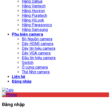
Hãng Dahua
Hãng Vantech
Hãng Huviron
Hãng Puratech
Hãng HiLook
Hãng Panasonics
Hãng Samsung
Phụ kiện camera
Bộ Nguồn camera
Dây HDMI camera
Dây tín hiệu camera
Dây VGA camera
Đầu tín hiệu camera
Switch
Ổ cứng camera
Thẻ Nhớ camera
Liên hệ
Đăng nhập
Đăng nhập