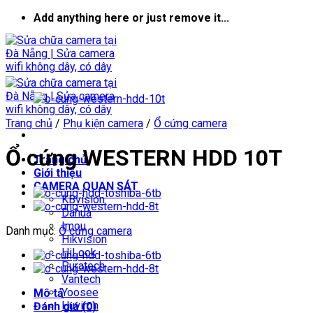
Skip
Add anything here or just remove it...
to
content
Trang chủ
/
Phụ kiện camera
/
Ổ cứng camera
Ổ cứng WESTERN HDD 10T
Trang chủ
Giới thiệu
CAMERA QUAN SÁT
KBvision
Dahua
Imou
Danh mục:
Ổ cứng camera
Hikvision
HiLook
Puratech
Vantech
Yoosee
Mô tả
Huviron
Đánh giá (0)