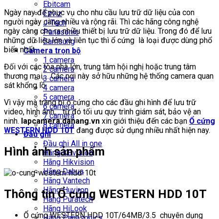
Ebitcam
Ngày nay để phục vụ cho nhu cầu lưu trữ dữ liệu của con
Ezviz
người ngày càng nhiều và rộng rãi. Thì các hãng công nghệ
J-Tech
ngày càng cho ra nhiều thiết bị lưu trữ dữ liệu. Trong đó để lưu
Panasonic
những dữ liệu lớn và liên tục thì ổ cứng là loại được dùng phổ
Samsung
biến nhất.
Camera trọn bộ
1 camera
Đối với các tòa nhà lớn, trung tâm hội nghị hoặc trung tâm
2 camera
thương mại,… Các nơi này sở hữu những hệ thống camera quan
3 camera
sát khổng lồ.
4 camera
5 camera
Vì vậy mà trang bị ổ cứng cho các đầu ghi hình để lưu trữ
6 camera
video, hình ảnh,… từ đó tối ưu quy trình giám sát, bảo vệ an
7 camera
ninh.
lapcamera.danang.vn
xin giới thiệu đến các bạn
Ổ cứng
8 camera
WESTERN HDD 10T
đang được sử dụng nhiều nhất hiện nay.
Đầu ghi
Đầu ghi All in one
Hình ảnh sản phẩm
Hãng KBvision
Hãng Hikvision
Hãng Dahua
Hãng Vantech
Hãng Huviron
Thông tin
Ổ cứng WESTERN HDD 10T
Hãng Puratech
Hãng HiLook
Ổ cứng WESTERN HDD 10T/64MB/3.5 chuyên dụng
Hãng Panasonics