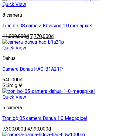
10,400,000₫.
là:
Quick View
7,770,000₫.
8 camera
Trọn bộ 08 camera Kbvision 1.0 megapixel
Giá
Giá
11,000,000
₫
7,770,000
₫
gốc
hiện
là:
tại
Quick View
11,000,000₫.
là:
Dahua
7,770,000₫.
Camera Dahua HAC-B1A21P
640,000
₫
Giảm giá!
Quick View
5 camera
Trọn bộ 05 camera Dahua 1.0 Megapixel
Giá
Giá
7,300,000
₫
4,990,000
₫
gốc
hiện