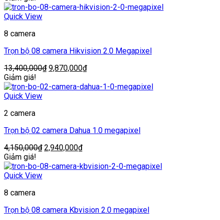
Quick View
8 camera
Trọn bộ 08 camera Hikvision 2.0 Megapixel
Giá
Giá
13,400,000
₫
9,870,000
₫
gốc
hiện
Giảm giá!
là:
tại
13,400,000₫.
là:
Quick View
9,870,000₫.
2 camera
Trọn bộ 02 camera Dahua 1.0 megapixel
Giá
Giá
4,150,000
₫
2,940,000
₫
gốc
hiện
Giảm giá!
là:
tại
4,150,000₫.
là:
Quick View
2,940,000₫.
8 camera
Trọn bộ 08 camera Kbvision 2.0 megapixel