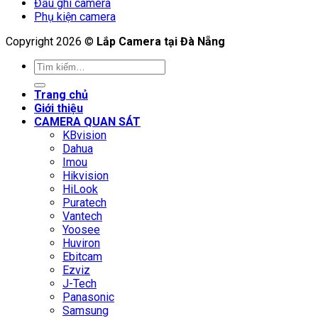
Đầu ghi camera
Phụ kiện camera
Copyright 2026 ©
Lắp Camera tại Đà Nẵng
Tìm
kiếm:
Trang chủ
Giới thiệu
CAMERA QUAN SÁT
KBvision
Dahua
Imou
Hikvision
HiLook
Puratech
Vantech
Yoosee
Huviron
Ebitcam
Ezviz
J-Tech
Panasonic
Samsung