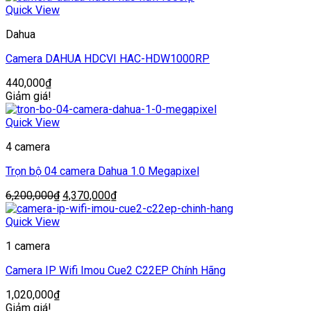
là:
tại
Quick View
7,300,000₫.
là:
Dahua
4,990,000₫.
Camera DAHUA HDCVI HAC-HDW1000RP
440,000
₫
Giảm giá!
Quick View
4 camera
Trọn bộ 04 camera Dahua 1.0 Megapixel
Giá
Giá
6,200,000
₫
4,370,000
₫
gốc
hiện
là:
tại
Quick View
6,200,000₫.
là:
1 camera
4,370,000₫.
Camera IP Wifi Imou Cue2 C22EP Chính Hãng
1,020,000
₫
Giảm giá!