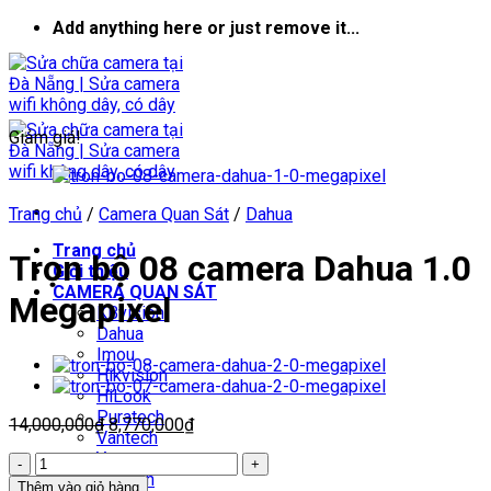
Skip
Add anything here or just remove it...
to
content
Giảm giá!
Trang chủ
/
Camera Quan Sát
/
Dahua
Trang chủ
Trọn bộ 08 camera Dahua 1.0
Giới thiệu
CAMERA QUAN SÁT
Megapixel
KBvision
Dahua
Imou
Hikvision
HiLook
Puratech
Giá
Giá
14,000,000
₫
8,770,000
₫
Vantech
gốc
hiện
Yoosee
Trọn
là:
tại
Huviron
bộ
14,000,000₫.
là:
Thêm vào giỏ hàng