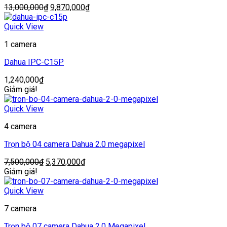
Giá
Giá
13,000,000
₫
9,870,000
₫
gốc
hiện
là:
tại
Quick View
13,000,000₫.
là:
1 camera
9,870,000₫.
Dahua IPC-C15P
1,240,000
₫
Giảm giá!
Quick View
4 camera
Trọn bộ 04 camera Dahua 2.0 megapixel
Giá
Giá
7,500,000
₫
5,370,000
₫
gốc
hiện
Giảm giá!
là:
tại
7,500,000₫.
là:
Quick View
5,370,000₫.
7 camera
Trọn bộ 07 camera Dahua 2.0 Megapixel