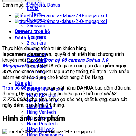
Ebitcam
08
8,770,000₫.
Danh mục:
8 camera
,
Dahua
Ezviz
camera
J-Tech
Dahua
Panasonic
1.0
Samsung
Megapixel
Camera trọn bộ
Mô tả
số
1 camera
Đánh giá (0)
lượng
2 camera
Thực hiện chương trình tri ân khách hàng
3 camera
lapcamera.danang.vn
, quyết định triển khai chương trình
4 camera
khuyến mãi lắp đặt
Trọn bộ 08 camera Dahua 1.0
5 camera
Megapixel
hãng DAHUA với giá vô cùng ưu đãi,
giảm ngay
6 camera
35%
cho khách hàng khi lăp đặt hệ thống, hỗ trợ tư vấn, khảo
7 camera
sát miễn phí áp dụng cho khách hàng ở Đà Nẵng.
8 camera
Đầu ghi
Trọn bộ 08
camera
quan sát hãng
DAHUA
bao gồm đầu ghi,
Đầu ghi All in one
ổ cứng, 08 camera và dây tín hiệu giá rẻ bất ngờ
chỉ từ
Hãng KBvision
7.770.000đ
, cho hình ảnh đẹp sắc nét, chất lượng, quan sát
Hãng Hikvision
ngày đêm, bảo hành 24 tháng.
Hãng Dahua
Hãng Vantech
Hình ảnh sản phẩm
Hãng Huviron
Hãng Puratech
Hãng HiLook
Hãng Panasonics