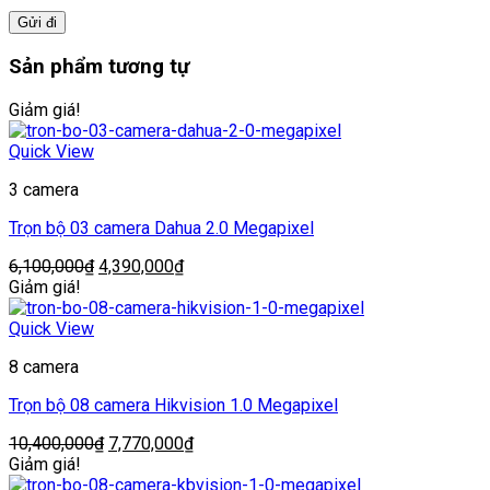
Sản phẩm tương tự
Giảm giá!
Quick View
3 camera
Trọn bộ 03 camera Dahua 2.0 Megapixel
Giá
Giá
6,100,000
₫
4,390,000
₫
gốc
hiện
Giảm giá!
là:
tại
6,100,000₫.
là:
Quick View
4,390,000₫.
8 camera
Trọn bộ 08 camera Hikvision 1.0 Megapixel
Giá
Giá
10,400,000
₫
7,770,000
₫
gốc
hiện
Giảm giá!
là:
tại