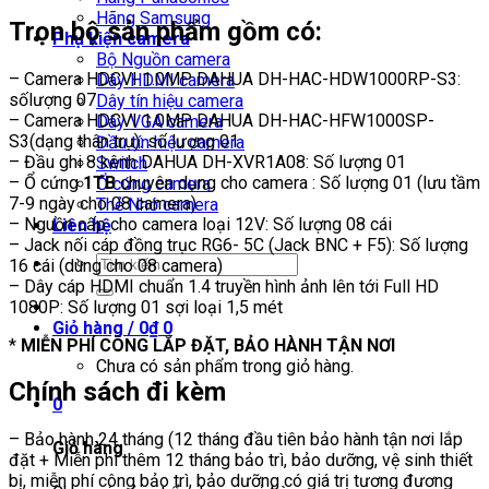
Hãng Samsung
Trọn bộ sản phẩm gồm có:
Phụ kiện camera
Bộ Nguồn camera
– Camera HDCVI 1.0MP DAHUA DH-HAC-HDW1000RP-S3:
Dây HDMI camera
sốlượng 07
Dây tín hiệu camera
– Camera HDCVI 1.0MP DAHUA DH-HAC-HFW1000SP-
Dây VGA camera
S3(dạng thân trụ): số lượng 01
Đầu tín hiệu camera
– Đầu ghi 8 kênh DAHUA DH-XVR1A08: Số lượng 01
Switch
– Ổ cứng
1TB
chuyên dụng cho camera : Số lượng 01 (lưu tầm
Ổ cứng camera
7-9 ngày cho 08 camera)
Thẻ Nhớ camera
– Nguồn cấp cho camera loại 12V: Số lượng 08 cái
Liên hệ
– Jack nối cáp đồng trục RG6- 5C (Jack BNC + F5): Số lượng
Tìm
16 cái (dùng cho 08 camera)
kiếm:
– Dây cáp HDMI chuẩn 1.4 truyền hình ảnh lên tới Full HD
1080P: Số lượng 01 sợi loại 1,5 mét
Giỏ hàng /
0
₫
0
*
MIỄN PHÍ CÔNG LẮP ĐẶT, BẢO HÀNH TẬN NƠI
Chưa có sản phẩm trong giỏ hàng.
Chính sách đi kèm
0
– Bảo hành 24 tháng (12 tháng đầu tiên bảo hành tận nơi lắp
Giỏ hàng
đặt + Miễn phí thêm 12 tháng bảo trì, bảo dưỡng, vệ sinh thiết
bị, miễn phí công bảo trì, bảo dưỡng có giá trị tương đương