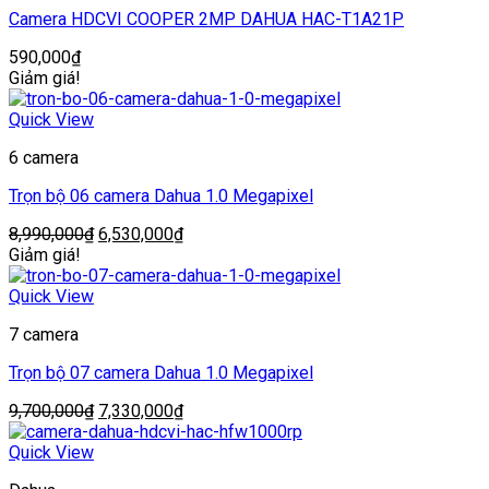
Camera HDCVI COOPER 2MP DAHUA HAC-T1A21P
590,000
₫
Giảm giá!
Quick View
6 camera
Trọn bộ 06 camera Dahua 1.0 Megapixel
Giá
Giá
8,990,000
₫
6,530,000
₫
gốc
hiện
Giảm giá!
là:
tại
8,990,000₫.
là:
Quick View
6,530,000₫.
7 camera
Trọn bộ 07 camera Dahua 1.0 Megapixel
Giá
Giá
9,700,000
₫
7,330,000
₫
gốc
hiện
là:
tại
Quick View
9,700,000₫.
là: