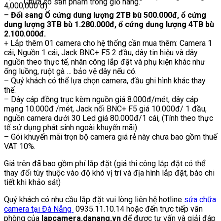
Chưa có sản phẩm trong giỏ hàng.
4,000,000 đ).
– Đổi sang Ổ cứng dung lượng 2TB bù 500.000đ, ổ cứng
dung lượng 3TB bù 1.280.000đ, ổ cứng dung lượng 4TB bù
2.100.000đ.
+ Lắp thêm 01 camera cho hệ thống cần mua thêm: Camera 1
cái, Nguồn 1 cái, Jack BNC+ F5 2 đầu, dây tin hiệu và dây
nguồn theo thực tế, nhân công lắp đặt và phụ kiện khác như
ống luồng, ruột gà … bảo vệ dây nếu có.
– Quý khách có thể lựa chọn camera, đầu ghi hình khác thay
thế.
– Dây cáp đồng trục kèm nguồn giá 8.000đ/mét, dây cáp
mạng 10.000đ /mét, Jack nối BNC+ F5 giá 10.000đ/ 1 đầu,
nguồn camera dưới 30 Led giá 80.000đ/1 cái, (Tính theo thực
tế sử dụng phát sinh ngoài khuyến mãi).
– Gói khuyến mãi trọn bộ camera giá rẻ này chưa bao gồm thuế
VAT 10%.
Giá trên đã bao gồm phí lắp đặt (giá thi công lắp đặt có thể
thay đổi tùy thuộc vào độ khó vị trí và địa hình lắp đặt, báo chi
tiết khi khảo sát)
Quý khách có nhu cầu lắp đặt vui lòng liên hệ hotline
sửa chữa
camera tại Đà Nẵng
0935.11.10.14 hoặc đến trực tiếp văn
phòng của
lapcamera.danang.vn
để được tư vấn và giải đáp