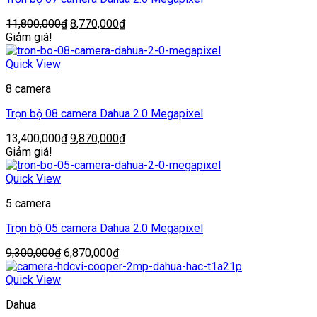
Giá
Giá
11,800,000
₫
8,770,000
₫
gốc
hiện
Giảm giá!
là:
tại
11,800,000₫.
là:
Quick View
8,770,000₫.
8 camera
Trọn bộ 08 camera Dahua 2.0 Megapixel
Giá
Giá
13,400,000
₫
9,870,000
₫
gốc
hiện
Giảm giá!
là:
tại
13,400,000₫.
là:
Quick View
9,870,000₫.
5 camera
Trọn bộ 05 camera Dahua 2.0 Megapixel
Giá
Giá
9,300,000
₫
6,870,000
₫
gốc
hiện
là:
tại
Quick View
9,300,000₫.
là:
Dahua
6,870,000₫.