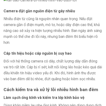
Camera đặt gần nguồn điện từ gây nhiễu
Nhiễu điện từ cũng là nguyên nhân quan trọng. Nếu đặt
camera gần ổ điện mạnh, mô tơ, hoặc dây điện cao thế, khả
năng cao sẽ xảy ra hiện tượng nhiễu hình. Ban ngày ánh sáng
mạnh có thể che đi lỗi này, nhưng ban đêm thì biểu hiện rõ
hơn.
Cáp tín hiệu hoặc cáp nguồn bị suy hao
Đối với hệ thống camera có dây, chất lượng dây dẫn đóng
vai trò rất lớn. Cáp bị rỉ sét, kết nối lỏng lẻo hoặc kéo quá dài
đều khiến tín hiệu video yếu đi. Khi đó, hình ảnh thu được
vào ban đêm dễ bị nhòe, đứt quãng hoặc kèm sọc nhiễu.
Cách kiểm tra và xử lý lỗi nhiễu hình ban đêm
Làm sạch ống kính và kiểm tra lớp kính bảo vệ
Dùng khăn mềm lau nhẹ ống kính. Không nên dùng dung dịch