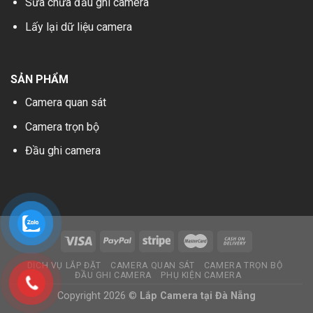
Sửa chữa đầu ghi camera
Lấy lại dữ liệu camera
SẢN PHẨM
Camera quan sát
Camera trọn bộ
Đầu ghi camera
DỊCH VỤ LẮP ĐẶT
CAMERA QUAN SÁT
CAMERA TRỌN BỘ
ĐẦU GHI CAMERA
PHỤ KIỆN CAMERA
Copyright 2026 ©
Lắp Camera tại Đà Nẵng