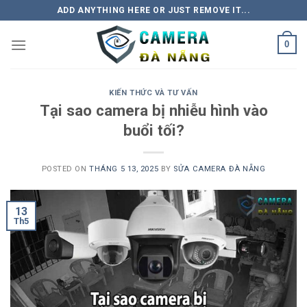
Skip
ADD ANYTHING HERE OR JUST REMOVE IT...
to
content
0
KIẾN THỨC VÀ TƯ VẤN
Tại sao camera bị nhiễu hình vào
buổi tối?
POSTED ON
THÁNG 5 13, 2025
BY
SỬA CAMERA ĐÀ NẴNG
13
Th5