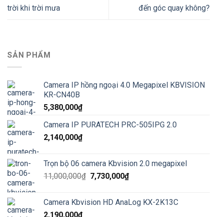
trời khi trời mưa
đến góc quay không?
SẢN PHẨM
Camera IP hồng ngoại 4.0 Megapixel KBVISION
KR-CN40B
5,380,000
₫
Camera IP PURATECH PRC-505IPG 2.0
2,140,000
₫
Trọn bộ 06 camera Kbvision 2.0 megapixel
Giá
Giá
11,000,000
₫
7,730,000
₫
gốc
hiện
là:
tại
Camera Kbvision HD AnaLog KX-2K13C
11,000,000₫.
là:
2,190,000
₫
7,730,000₫.