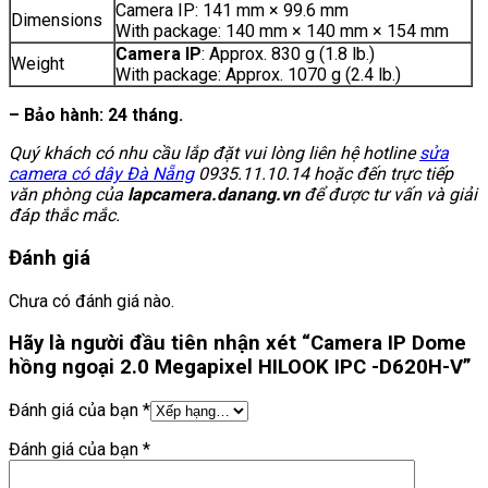
Camera IP: 141 mm × 99.6 mm
Dimensions
With package: 140 mm × 140 mm × 154 mm
Camera IP
: Approx. 830 g (1.8 lb.)
Weight
With package: Approx. 1070 g (2.4 lb.)
– Bảo hành: 24 tháng.
Quý khách có nhu cầu lắp đặt vui lòng liên hệ hotline
sửa
camera có dây Đà Nẵng
0935.11.10.14 hoặc đến trực tiếp
văn phòng của
lapcamera.danang.vn
để được tư vấn và giải
đáp thắc mắc.
Đánh giá
Chưa có đánh giá nào.
Hãy là người đầu tiên nhận xét “Camera IP Dome
hồng ngoại 2.0 Megapixel HILOOK IPC -D620H-V”
Đánh giá của bạn
*
Đánh giá của bạn
*