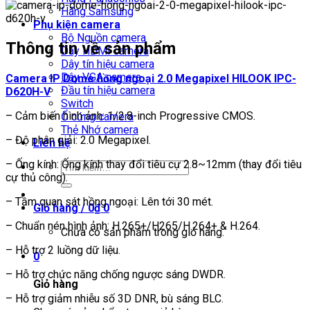
Hãng Samsung
Phụ kiện camera
Bộ Nguồn camera
Thông tin về sản phẩm
Dây HDMI camera
Dây tín hiệu camera
Dây VGA camera
Camera IP Dome hồng ngoại 2.0 Megapixel HILOOK
IPC-
Đầu tín hiệu camera
D620H-V
Switch
– Cảm biến hình ảnh: 1/2.8-inch Progressive CMOS.
Ổ cứng camera
Thẻ Nhớ camera
– Độ phân giải: 2.0 Megapixel.
Liên hệ
– Ống kính: Ống kính thay đổi tiêu cự 2.8~12mm (thay đổi tiêu
Tìm
cự thủ công).
kiếm:
– Tầm quan sát hồng ngoại: Lên tới 30 mét.
Giỏ hàng /
0
₫
0
– Chuẩn nén hình ảnh: H.265+/H265/H.264+ & H.264.
Chưa có sản phẩm trong giỏ hàng.
– Hỗ trợ 2 luồng dữ liệu.
0
– Hỗ trợ chức năng chống ngược sáng DWDR.
Giỏ hàng
– Hỗ trợ giảm nhiễu số 3D DNR, bù sáng BLC.