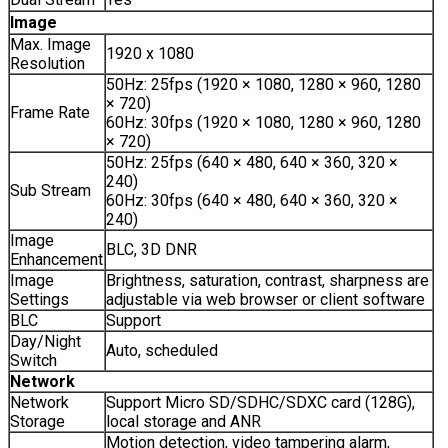
Image
Max. Image
1920 x 1080
Resolution
50Hz: 25fps (1920 × 1080, 1280 × 960, 1280
× 720)
Frame Rate
60Hz: 30fps (1920 × 1080, 1280 × 960, 1280
× 720)
50Hz: 25fps (640 × 480, 640 × 360, 320 ×
240)
Sub Stream
60Hz: 30fps (640 × 480, 640 × 360, 320 ×
240)
Image
BLC, 3D DNR
Enhancement
Image
Brightness, saturation, contrast, sharpness are
Settings
adjustable via web browser or client software
BLC
Support
Day/Night
Auto, scheduled
Switch
Network
Network
Support Micro SD/SDHC/SDXC card (128G),
Storage
local storage and ANR
Motion detection, video tampering alarm,