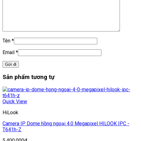
Tên
*
Email
*
Sản phẩm tương tự
Quick View
HiLook
Camera IP Dome hồng ngoại 4.0 Megapixel HILOOK IPC -
T641h-Z
5,400,000
₫