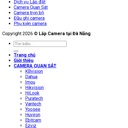
Dịch vụ Lắp đặt
Camera Quan Sát
Camera trọn bộ
Đầu ghi camera
Phụ kiện camera
Copyright 2026 ©
Lắp Camera tại Đà Nẵng
Tìm
kiếm:
Trang chủ
Giới thiệu
CAMERA QUAN SÁT
KBvision
Dahua
Imou
Hikvision
HiLook
Puratech
Vantech
Yoosee
Huviron
Ebitcam
Ezviz