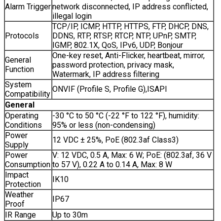
Alarm Trigger
network disconnected, IP address conflicted,
illegal login
TCP/IP, ICMP, HTTP, HTTPS, FTP, DHCP, DNS,
Protocols
DDNS, RTP, RTSP, RTCP, NTP, UPnP, SMTP,
IGMP, 802.1X, QoS, IPv6, UDP, Bonjour
One-key reset, Anti-Flicker, heartbeat, mirror,
General
password protection, privacy mask,
Function
Watermark, IP address filtering
System
ONVIF (Profile S, Profile G),ISAPI
Compatibility
General
Operating
-30 °C to 50 °C (-22 °F to 122 °F), humidity:
Conditions
95% or less (non-condensing)
Power
12 VDC ± 25%, PoE (802.3af Class3)
Supply
Power
V: 12 VDC, 0.5 A, Max: 6 W; PoE: (802.3af, 36 V
Consumption
to 57 V), 0.22 A to 0.14 A, Max: 8 W
Impact
IK10
Protection
Weather
IP67
Proof
IR Range
Up to 30m