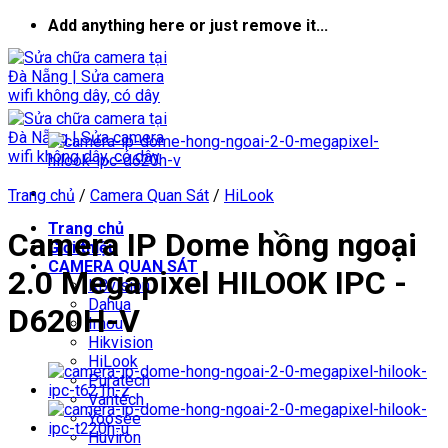
Skip
Add anything here or just remove it...
to
content
Trang chủ
/
Camera Quan Sát
/
HiLook
Trang chủ
Camera IP Dome hồng ngoại
Giới thiệu
CAMERA QUAN SÁT
2.0 Megapixel HILOOK IPC -
KBvision
Dahua
D620H-V
Imou
Hikvision
HiLook
Puratech
Vantech
Yoosee
Huviron