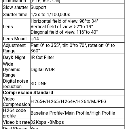
Illumination
(F1.6, AGC ON)
Slow shutter
Support
Shutter time
1/3s to 1/100,000s
Horizontal field of view: 98°to 34°
Lens
Vertical field of view: 52°to 19°
Diagonal field of view: 116°to 40°
Lens Mount
φ14
Adjustment
Pan: 0° to 355°, tilt: 0°to 70°, rotation: 0° to
Range
360°
Day& Night
IR Cut Filter
Wide
Dynamic
Digital WDR
Range
Digital noise
3D DNR
reduction
Compression Standard
Video
H.265+/H.265/H.264+/H.264/MJPEG
Compression
H.264 code
Baseline Profile/Main Profile/High Profile
profile
Video bit rate
32Kbps~8Mbps
Dual Stream
Yes