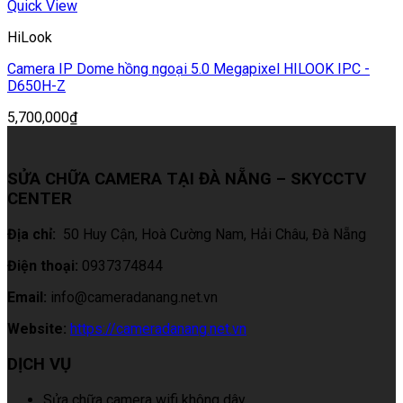
Quick View
HiLook
Camera IP Dome hồng ngoại 5.0 Megapixel HILOOK IPC -
D650H-Z
5,700,000
₫
SỬA CHỮA CAMERA TẠI ĐÀ NẴNG – SKYCCTV
CENTER
Địa chỉ:
50 Huy Cận, Hoà Cường Nam, Hải Châu
, Đà Nẵng
Điện thoại:
0937374844
Email:
info@cameradanang.net.vn
Website:
https://cameradanang.net.vn
DỊCH VỤ
Sửa chữa camera wifi không dây