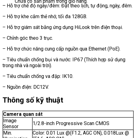
Chưa có sản phẩm trong giỏ hàng.
– Hỗ trợ chế độ ngày/đêm: Đặt theo lịch, tự động, ngày, đêm.
– Hỗ trợ khe cắm thẻ nhớ, tối đa 128GB.
– Hỗ trợ giám sát bằng ứng dụng HiLook trên điện thoại.
– Chỉnh góc theo 3 trục.
– Hỗ trợ chức năng cung cấp nguồn qua Ethernet (PoE).
– Tiêu chuẩn chống bụi và nước: IP67 (Thích hợp sử dụng
trong nhà và ngoài trời).
– Tiêu chuẩn chống va đập: IK10.
– Nguồn điện: DC12V.
Thông số kỹ thuật
Camera quan sát
Image
1/2.8-inch Progressive Scan CMOS
Sensor
Min.
Color: 0.01 Lux @(F1.2, AGC ON), 0.018Lux @