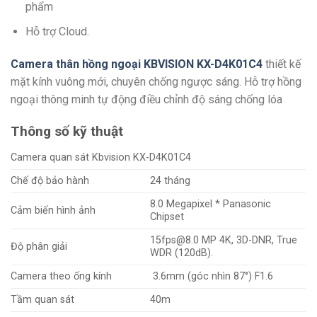
phẩm
Hỗ trợ Cloud.
Camera thân hồng ngoại KBVISION KX-D4K01C4
thiết kế
mặt kính vuông mới, chuyên chống ngược sáng. Hỗ trợ hồng
ngoại thông minh tự động điều chỉnh độ sáng chống lóa
Thông số kỹ thuật
Camera quan sát Kbvision KX-D4K01C4
Chế độ bảo hành
24 tháng
8.0 Megapixel * Panasonic
Cảm biến hình ảnh
Chipset
15fps@8.0 MP 4K, 3D-DNR, True
Độ phân giải
WDR (120dB).
Camera theo ống kính
3.6mm (góc nhìn 87°) F1.6
Tầm quan sát
40m