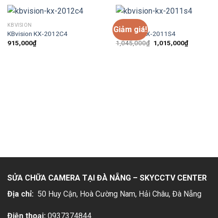
KBVISION
KBVISION
Giảm giá!
KBvision KX-2012C4
KBvision KX-2011S4
Giá
Giá
915,000
₫
1,045,000
₫
1,015,000
₫
gốc
hiện
là:
tại
1,045,000₫.
là:
1,015,000
SỬA CHỮA CAMERA TẠI ĐÀ NẴNG – SKYCCTV CENTER
Địa chỉ:
50 Huy Cận, Hoà Cường Nam, Hải Châu
, Đà Nẵng
Điện thoại:
0937374844