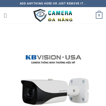
Skip
ADD ANYTHING HERE OR JUST REMOVE IT...
to
content
0