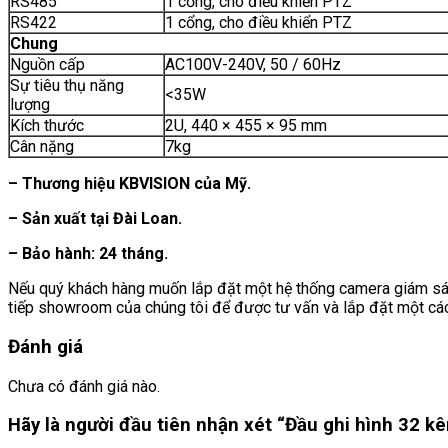
RS485
1 cổng, cho điều khiển PTZ
RS422
1 cổng, cho điều khiển PTZ
Chung
Nguồn cấp
AC100V-240V, 50 / 60Hz
Sự tiêu thụ năng
<35W
lượng
Kích thước
2U, 440 × 455 × 95 mm
Cân nặng
7kg
– Thương hiệu KBVISION của Mỹ.
– Sản xuất tại Đài Loan.
– Bảo hành: 24 tháng.
Nếu quý khách hàng muốn lắp đặt một hệ thống camera giám sát g
tiếp showroom của chúng tôi để được tư vấn và lắp đặt một cá
Đánh giá
Chưa có đánh giá nào.
Hãy là người đầu tiên nhận xét “Đầu ghi hình 32 