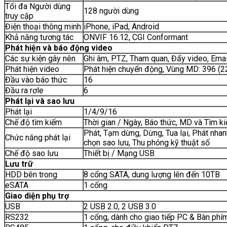
Tối đa Người dùng
128 người dùng
truy cập
Điện thoại thông minh
iPhone, iPad, Android
Khả năng tương tác
ONVIF 16.12, CGI Conformant
Phát hiện và báo động video
Các sự kiện gây nên
Ghi âm, PTZ, Tham quan, Đẩy video, Emai
Phát hiện video
Phát hiện chuyển động, Vùng MD: 396 (2
Đầu vào báo thức
16
Đầu ra rơle
6
Phát lại và sao lưu
Phát lại
1/4/9/16
Chế độ tìm kiếm
Thời gian / Ngày, Báo thức, MD và Tìm ki
Phát, Tạm dừng, Dừng, Tua lại, Phát nhan
Chức năng phát lại
chọn sao lưu, Thu phóng kỹ thuật số
Chế độ sao lưu
Thiết bị / Mạng USB
Lưu trữ
HDD bên trong
8 cổng SATA, dung lượng lên đến 10TB
eSATA
1 cổng
Giao diện phụ trợ
USB
2 USB 2.0, 2 USB 3.0
RS232
1 cổng, dành cho giao tiếp PC & Bàn phí