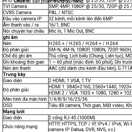
AHD Camera
5MP, 4MP, 1080P @ 25/30, 720P @ 25 /
Chưa có sản phẩm trong giỏ hàng.
TVI Camera
5MP, 4MP, 1080P @ 25/30, 720P @ 25 /
CVBS Camera
PAL / NTSC
Đầu vào camera IP
32 kênh, mỗi kênh lên đến 6MP
Âm thanh vào / ra
16/1, BNC
Nói chuyện hai chiều
Mic In, 1 Mic Out, BNC
ghi âm
Nén
H.265 + / H.265 / H.264 + / H.264
Độ phân giải
5M-N, 4M-N, 1080P, 1080N, 720P, 960H,
Chế độ ghi âm
Thủ công, Lịch biểu (Chung, Liên tục), M
Ghi khoảng thời gian
1 ~ 60 phút (mặc định: 60 phút), Ghi trướ
Nén âm thanh
AAC (chỉ dành cho kênh đầu tiên), G.711
Trưng bày
Giao diện
2 HDMI, 1 VGA, 1 TV
HDMI 1: 3840×2160, 2560×1440, 1920×
Độ phân giải
HDMI 2 / VGA: 1920 × 1080, 1280 × 102
Màn hình đa màn hình
1/4/8/9/16/25/36
OSD
Tiêu đề camera, Thời gian, Mất video, Kh
Mạng lưới
Giao diện
2 cổng RJ-45 (1000M)
HTTP, HTTPS, TCP / IP, IPv4 / IPv6, Wi-
Chức năng mạng
camera IP Dahua, DVR, NVS, v.v.)