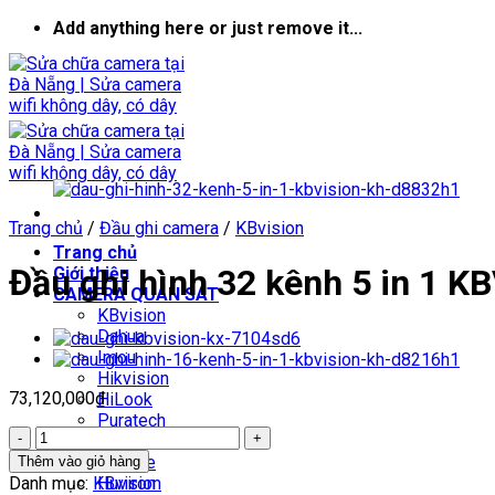
Skip
Add anything here or just remove it...
to
content
Trang chủ
/
Đầu ghi camera
/
KBvision
Trang chủ
Đầu ghi hình 32 kênh 5 in 1 
Giới thiệu
CAMERA QUAN SÁT
KBvision
Dahua
Imou
Hikvision
73,120,000
₫
HiLook
Puratech
Đầu
Vantech
ghi
Yoosee
Thêm vào giỏ hàng
hình
Danh mục:
KBvision
Huviron