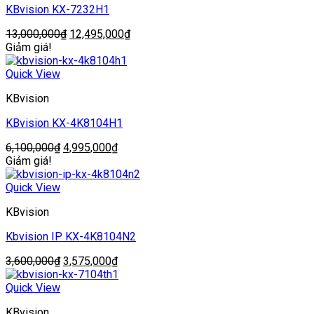
KBvision KX-7232H1
Giá
Giá
13,000,000
₫
12,495,000
₫
gốc
hiện
Giảm giá!
là:
tại
13,000,000₫.
là:
Quick View
12,495,000₫.
KBvision
KBvision KX-4K8104H1
Giá
Giá
6,100,000
₫
4,995,000
₫
gốc
hiện
Giảm giá!
là:
tại
6,100,000₫.
là:
Quick View
4,995,000₫.
KBvision
Kbvision IP KX-4K8104N2
Giá
Giá
3,600,000
₫
3,575,000
₫
gốc
hiện
là:
tại
Quick View
3,600,000₫.
là:
KBvision
3,575,000₫.