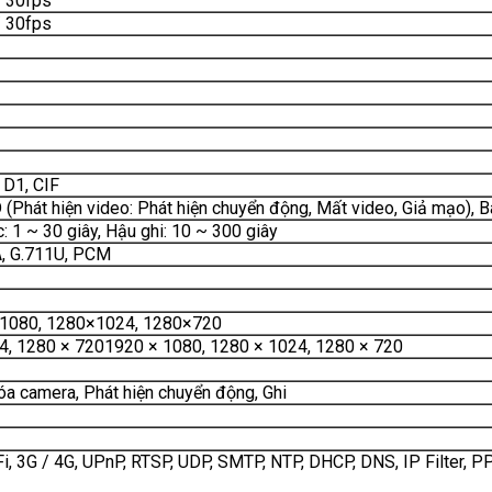
 30fps
 30fps
 D1, CIF
D (Phát hiện video: Phát hiện chuyển động, Mất video, Giả mạo),
c: 1 ~ 30 giây, Hậu ghi: 10 ~ 300 giây
A, G.711U, PCM
1080, 1280×1024, 1280×720
4, 1280 × 7201920 × 1080, 1280 × 1024, 1280 × 720
óa camera, Phát hiện chuyển động, Ghi
Fi, 3G / 4G, UPnP, RTSP, UDP, SMTP, NTP, DHCP, DNS, IP Filter, P