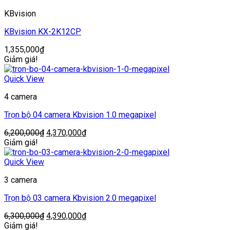
KBvision
KBvision KX-2K12CP
1,355,000
₫
Giảm giá!
Quick View
4 camera
Trọn bộ 04 camera Kbvision 1.0 megapixel
Giá
Giá
6,200,000
₫
4,370,000
₫
gốc
hiện
Giảm giá!
là:
tại
6,200,000₫.
là:
Quick View
4,370,000₫.
3 camera
Trọn bộ 03 camera Kbvision 2.0 megapixel
Giá
Giá
6,300,000
₫
4,390,000
₫
gốc
hiện
Giảm giá!