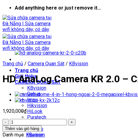
Skip
Add anything here or just remove it...
to
content
Trang chủ
/
Camera Quan Sát
/
KBvision
Trang chủ
HD AnaLog Camera KR 2.0 – 
Giới thiệu
CAMERA QUAN SÁT
KBvision
Dahua
Imou
Hikvision
1,920,000
₫
HiLook
Puratech
HD
Vantech
AnaLog
Yoosee
Thêm vào giỏ hàng
Camera
Danh mục:
KBvision
Huviron