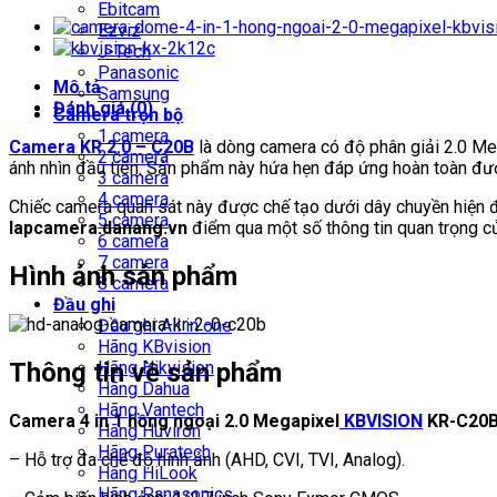
KR
Ebitcam
2.0
Ezviz
-
J-Tech
C20B
Panasonic
Mô tả
số
Samsung
Đánh giá (0)
lượng
Camera trọn bộ
1 camera
Camera KR 2.0 – C20B
là dòng camera có độ phân giải 2.0 Meg
2 camera
ánh nhìn đầu tiên. Sản phẩm này hứa hẹn đáp ứng hoàn toàn được
3 camera
4 camera
Chiếc camera quan sát này được chế tạo dưới dây chuyền hiện đạ
5 camera
lapcamera.danang.vn
điểm qua một số thông tin quan trọng của
6 camera
7 camera
Hình ảnh sản phẩm
8 camera
Đầu ghi
Đầu ghi All in one
Hãng KBvision
Thông tin về sản phẩm
Hãng Hikvision
Hãng Dahua
Hãng Vantech
Camera 4 in 1 hồng ngoại 2.0 Megapixel
KBVISION
KR-C20
Hãng Huviron
Hãng Puratech
– Hỗ trợ đa chế độ hình ảnh (AHD, CVI, TVI, Analog).
Hãng HiLook
Hãng Panasonics