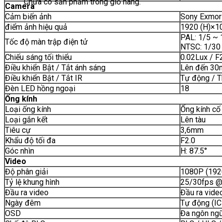
Chưa có sản phẩm trong giỏ hàng.
Camera
Cảm biến ảnh
Sony Exmor 
điểm ảnh hiệu quả
1920 (H)×1
PAL: 1/5 ~ 
Tốc độ màn trập điện tử
NTSC: 1/30
Chiếu sáng tối thiểu
0.02Lux / F2
Điều khiển Bật / Tắt ánh sáng
Lên đến 30
Điều khiển Bật / Tắt IR
Tự động / 
Đèn LED hồng ngoại
18
Ống kính
Loại ống kính
Ống kính cố
Loại gắn kết
Lên tàu
Tiêu cự
3,6mm
Khẩu độ tối đa
F2.0
Góc nhìn
H: 87.5°
Video
Độ phân giải
1080P (192
Tỷ lệ khung hình
25/30fps @
Đầu ra video
Đầu ra vide
Ngày đêm
Tự động (IC
OSD
Đa ngôn ng