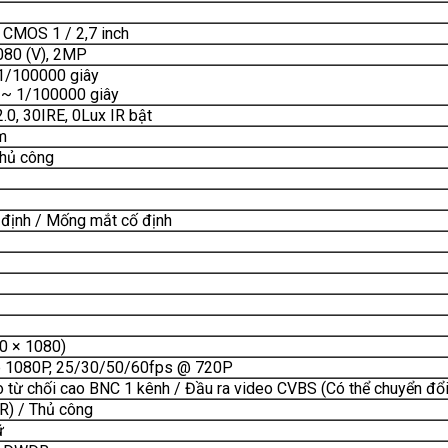
CMOS 1 / 2,7 inch
080 (V), 2MP
1/100000 giây
 ~ 1/100000 giây
.0, 30IRE, 0Lux IR bật
m
Thủ công
 định / Mống mắt cố định
0 × 1080)
 1080P, 25/30/50/60fps @ 720P
o từ chối cao BNC 1 kênh / Đầu ra video CVBS (Có thể chuyển đổi
R) / Thủ công
ữ