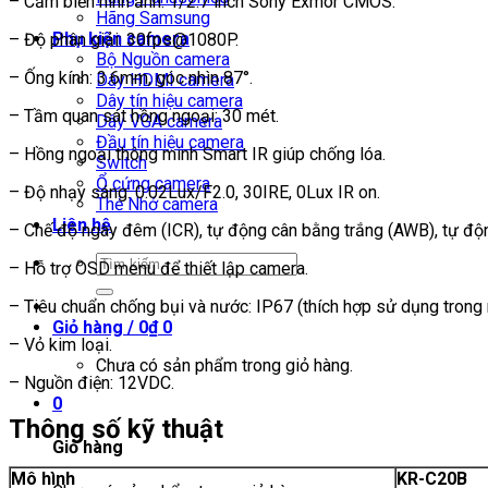
– Cảm biến hình ảnh: 1/2.7 inch Sony Exmor CMOS.
Hãng Samsung
Phụ kiện camera
– Độ phân giải: 30fps@1080P.
Bộ Nguồn camera
– Ống kính: 3.6mm, góc nhìn 87°.
Dây HDMI camera
Dây tín hiệu camera
– Tầm quan sát hồng ngoại: 30 mét.
Dây VGA camera
Đầu tín hiệu camera
– Hồng ngoại thông minh Smart IR giúp chống lóa.
Switch
Ổ cứng camera
– Độ nhạy sáng: 0.02Lux/F2.0, 30IRE, 0Lux IR on.
Thẻ Nhớ camera
Liên hệ
– Chế độ ngày đêm (ICR), tự động cân bằng trắng (AWB), tự độ
Tìm
– Hỗ trợ OSD menu để thiết lập camera.
kiếm:
– Tiêu chuẩn chống bụi và nước: IP67 (thích hợp sử dụng trong n
Giỏ hàng /
0
₫
0
– Vỏ kim loại.
Chưa có sản phẩm trong giỏ hàng.
– Nguồn điện: 12VDC.
0
Thông số kỹ thuật
Giỏ hàng
Mô hình
KR-C20B