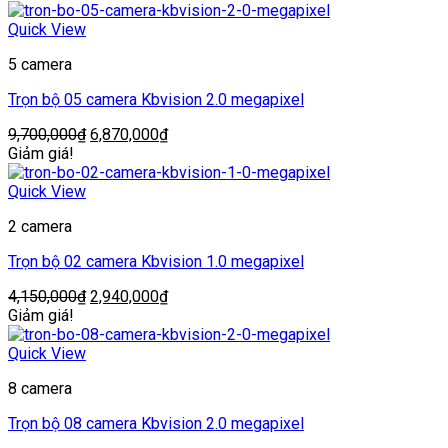
là:
tại
6,300,000₫.
là:
Quick View
4,390,000₫.
5 camera
Trọn bộ 05 camera Kbvision 2.0 megapixel
Giá
Giá
9,700,000
₫
6,870,000
₫
gốc
hiện
Giảm giá!
là:
tại
9,700,000₫.
là:
Quick View
6,870,000₫.
2 camera
Trọn bộ 02 camera Kbvision 1.0 megapixel
Giá
Giá
4,150,000
₫
2,940,000
₫
gốc
hiện
Giảm giá!
là:
tại
4,150,000₫.
là:
Quick View
2,940,000₫.
8 camera
Trọn bộ 08 camera Kbvision 2.0 megapixel