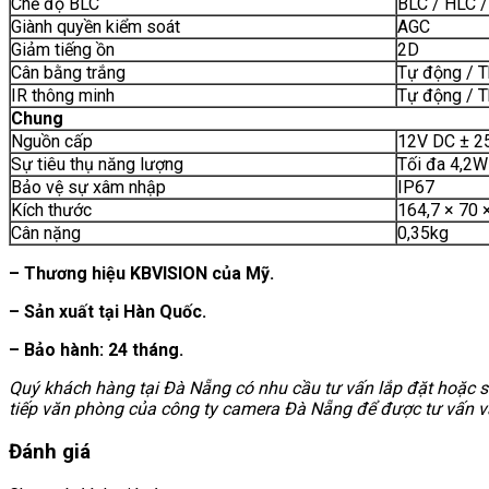
Chế độ BLC
BLC / HLC 
Giành quyền kiểm soát
AGC
Giảm tiếng ồn
2D
Cân bằng trắng
Tự động / 
IR thông minh
Tự động / 
Chung
Nguồn cấp
12V DC ± 2
Sự tiêu thụ năng lượng
Tối đa 4,2W
Bảo vệ sự xâm nhập
IP67
Kích thước
164,7 × 70 
Cân nặng
0,35kg
– Thương hiệu KBVISION của Mỹ.
– Sản xuất tại Hàn Quốc.
– Bảo hành: 24 tháng.
Quý khách hàng tại Đà Nẵng có nhu cầu tư vấn lắp đặt hoặc s
tiếp văn phòng của công ty camera Đà Nẵng để được tư vấn v
Đánh giá