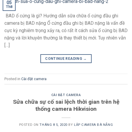
05
Th8
BAD ổ cứng là gì? Hướng dẫn sữa chữa ổ cứng đầu ghi
camera bị BAD nặng Ổ cứng đầu ghi bị BAD nặng là vấn đề
cực kỳ nghiêm trọng xảy ra, có rất ít cách sửa ổ cứng bị BAD
nặng và lời khuyên thường là thay thiết bị mới. Tuy nhiên vẫn
[…]
CONTINUE READING
→
Posted in
Cài đặt camera
CÀI ĐẶT CAMERA
Sửa chữa sự cố sai lệch thời gian trên hệ
thống camera Hikvision
POSTED ON
THÁNG 8 5, 2020
BY
LẮP CAMERA ĐÀ NẴNG