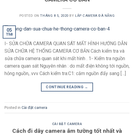
POSTED ON
THÁNG 8 5, 2020
BY
LẮP CAMERA ĐÀ NẴNG
05
Th8
I- SỬA CHỮA CAMERA QUAN SÁT MẤT HÌNH HƯỚNG DẪN
SỬA CHỮA HỆ THỐNG CAMERA CƠ BẢN Cách kiểm tra và
sửa chữa camera quan sát khi mất hình . 1- Kiểm tra nguồn
camera quan sát Nguyên nhân : do mất điện không tới nguồn,
hỏng nguồn,..vvv Cách kiểm tra:C1: cắm nguồn đấy sang […]
CONTINUE READING
→
Posted in
Cài đặt camera
CÀI ĐẶT CAMERA
Cách đi dây camera âm tường tốt nhất và