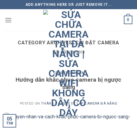
Skip
ADD ANYTHING HERE OR JUST REMOVE IT...
to
content
0
CATEGORY ARCHIVES:
CÀI ĐẶT CAMERA
Cài đặt camera
CÀI ĐẶT CAMERA
Hướng dẫn khắc phục camera bị ngược
sáng
POSTED ON
THÁNG 8 5, 2020
BY
LẮP CAMERA ĐÀ NẴNG
05
Th8