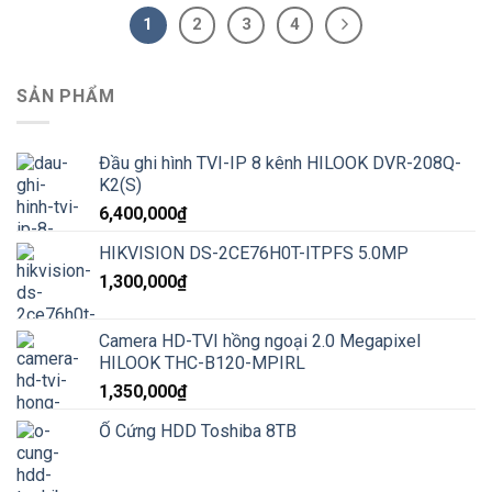
1
2
3
4
SẢN PHẨM
Đầu ghi hình TVI-IP 8 kênh HILOOK DVR-208Q-
K2(S)
6,400,000
₫
HIKVISION DS-2CE76H0T-ITPFS 5.0MP
1,300,000
₫
Camera HD-TVI hồng ngoại 2.0 Megapixel
HILOOK THC-B120-MPIRL
1,350,000
₫
Ổ Cứng HDD Toshiba 8TB